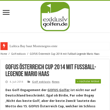
Luštica Bay baut Montenegros erste Golf-Co
Home
/
Golf exklusiv
/
GOFUS Österreich Cup 2014 mit Fußball-Legende Mario Haas
GOFUS Österreich Cup 2014 mit Fußball-
Legende Mario Haas
» nächster Artikel
4. Juli 2014
Golf exklusiv
,
News
Das Golf-Engagement der
GOFUS-Golfer
ist nicht nur auf
Deutschland beschränkt.
Egal ob Birdie, Par oder Bogey
‚Nicht das beste Golf, aber der beste Zweck‘ lautete
das
Motto des 15. GOFUS Österreich Cup, welcher im Schloss