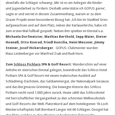
ebenfalls die Schläger schwang: ‚Mir ist es ein Anliegen die Kinder-
und Jugendarbeit zu fördern. Deshalb unterstütze ich GOFUS gerne‘,
sagte er und verriet in diesem Zusammenhang, warum er zu dem
Grazer Projekt einen besonderen Bezug hat: ‚Ich bin im Stadtteil Gries
aufgewachsen und auf dem Platz, neben der Karlauerkirche, habe ich
zum ersten Mal Fußball gespielt.‘ Neben ihm spielten im Ennstal u.a.
Michaela Dorfmeister, Mathias Berthold, Sepp Maier, Dieter
Hoeneß, Otto Konrad, Friedl Koncilia, Heini Messner, Jimmy
Steiner, Josef Hickersberger.
GOFUS–Clubmeister wurden
Klaus Lindenberger vor Manfred Zsak und Rudi Horn.
Zum
Schloss Pichlarn
SPA & Golf Resort:
Wunderschön auf einer
Anhöhe im steirischen Ennstal gelegen, beeindruckt das Schloss Hotel
Pichlarn SPA & Golf Resort mit einem malerischen Ausblick auf
Schladming-Dachstein, das Salzkammergut, der Nationalpark Gesäuse
und das Bergmassiv Grimming. Die bewegte Historie des Schloss
Pichlarn reicht rund 1.000 Jahre zurück. Heute zählt das Schlosshotel
mit herrschaftlicher Vergangenheit zu den schönsten Wellnesshotels
und Golf-Resorts der Welt. Platzrekord auf dem hoteleigenen 18-Loch
Meisterschaftsplatz hält Bernhard Langer mit 66 Schlägen. Designt hat