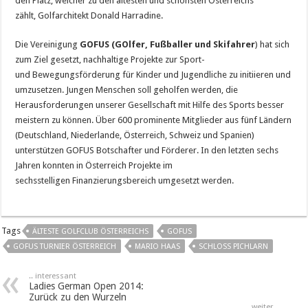
den Platz, welcher zu den ältesten und schönsten Österreichs
zählt, Golfarchitekt Donald Harradine.
Die Vereinigung
GOFUS (GOlfer, Fußballer und Skifahrer
) hat sich
zum Ziel gesetzt, nachhaltige Projekte zur Sport-
und Bewegungsförderung für Kinder und Jugendliche zu initiieren und
umzusetzen. Jungen Menschen soll geholfen werden, die
Herausforderungen unserer Gesellschaft mit Hilfe des Sports besser
meistern zu können. Über 600 prominente Mitglieder aus fünf Ländern
(Deutschland, Niederlande, Österreich, Schweiz und Spanien)
unterstützen GOFUS Botschafter und Förderer. In den letzten sechs
Jahren konnten in Österreich Projekte im
sechsstelligen Finanzierungsbereich umgesetzt werden.
Tags
ÄLTESTE GOLFCLUB ÖSTERREICHS
GOFUS
GOFUS TURNIER ÖSTERREICH
MARIO HAAS
SCHLOSS PICHLARN
.. interessant
Ladies German Open 2014:
Zurück zu den Wurzeln
weiter ..