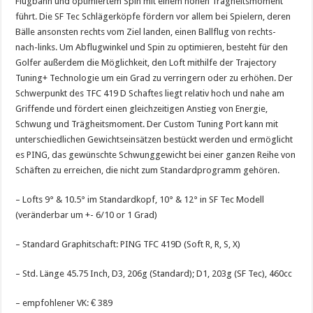
Flugbahn und optimiertem Spin mit einem hohen Trägheitsmoment
führt. Die SF Tec Schlägerköpfe fördern vor allem bei Spielern, deren
Bälle ansonsten rechts vom Ziel landen, einen Ballflug von rechts-
nach-links. Um Abflugwinkel und Spin zu optimieren, besteht für den
Golfer außerdem die Möglichkeit, den Loft mithilfe der Trajectory
Tuning+ Technologie um ein Grad zu verringern oder zu erhöhen. Der
Schwerpunkt des TFC 419 D Schaftes liegt relativ hoch und nahe am
Griffende und fördert einen gleichzeitigen Anstieg von Energie,
Schwung und Trägheitsmoment. Der Custom Tuning Port kann mit
unterschiedlichen Gewichtseinsätzen bestückt werden und ermöglicht
es PING, das gewünschte Schwunggewicht bei einer ganzen Reihe von
Schäften zu erreichen, die nicht zum Standardprogramm gehören.
– Lofts 9° & 10.5° im Standardkopf, 10° & 12° in SF Tec Modell
(veränderbar um +- 6/10 or 1 Grad)
– Standard Graphitschaft: PING TFC 419D (Soft R, R, S, X)
– Std. Länge 45.75 Inch, D3, 206g (Standard); D1, 203g (SF Tec), 460cc
– empfohlener VK: € 389