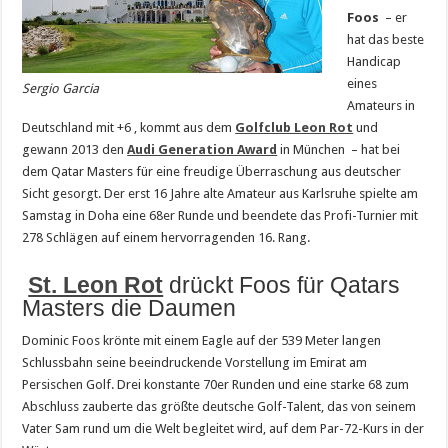
Foos
– er
hat das beste
Handicap
eines
Sergio Garcia
Amateurs in
Deutschland mit +6 , kommt aus dem
Golfclub Leon Rot
und
gewann 2013 den
Audi Generation Award
in München – hat bei
dem Qatar Masters für eine freudige Überraschung aus deutscher
Sicht gesorgt. Der erst 16 Jahre alte Amateur aus Karlsruhe spielte am
Samstag in Doha eine 68er Runde und beendete das Profi-Turnier mit
278 Schlägen auf einem hervorragenden 16. Rang.
St. Leon Rot
drückt Foos für Qatars
Masters die Daumen
Dominic Foos krönte mit einem Eagle auf der 539 Meter langen
Schlussbahn seine beeindruckende Vorstellung im Emirat am
Persischen Golf. Drei konstante 70er Runden und eine starke 68 zum
Abschluss zauberte das größte deutsche Golf-Talent, das von seinem
Vater Sam rund um die Welt begleitet wird, auf dem Par-72-Kurs in der