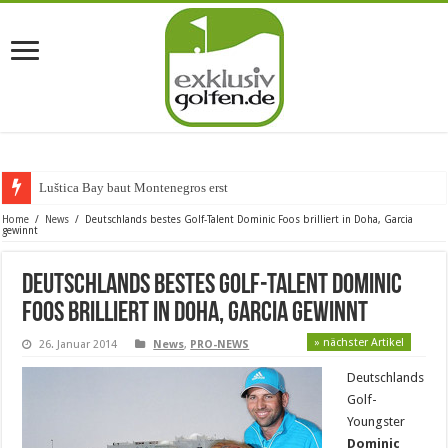
Luštica Bay baut Montenegros erste Golf-C
Home
/
News
/
Deutschlands bestes Golf-Talent Dominic Foos brilliert in Doha, Garcia
gewinnt
Deutschlands bestes Golf-Talent Dominic
Foos brilliert in Doha, Garcia gewinnt
» nächster Artikel
26. Januar 2014
News
,
PRO-NEWS
Deutschlands
Golf-
Youngster
Dominic