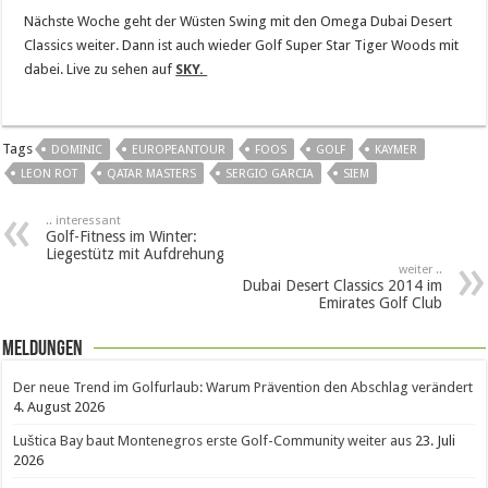
Nächste Woche geht der Wüsten Swing mit den Omega Dubai Desert
Classics weiter. Dann ist auch wieder Golf Super Star Tiger Woods mit
dabei. Live zu sehen auf
SKY.
Tags
DOMINIC
EUROPEANTOUR
FOOS
GOLF
KAYMER
LEON ROT
QATAR MASTERS
SERGIO GARCIA
SIEM
.. interessant
Golf-Fitness im Winter:
Liegestütz mit Aufdrehung
weiter ..
Dubai Desert Classics 2014 im
Emirates Golf Club
Meldungen
Der neue Trend im Golfurlaub: Warum Prävention den Abschlag verändert
4. August 2026
Luštica Bay baut Montenegros erste Golf-Community weiter aus
23. Juli
2026