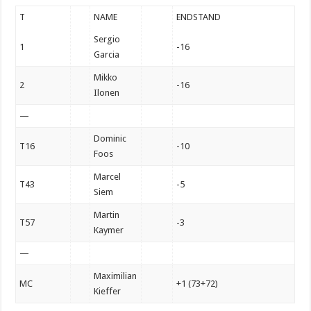
T
NAME
ENDSTAND
Sergio
1
-16
Garcia
Mikko
2
-16
Ilonen
—
Dominic
T16
-10
Foos
Marcel
T43
-5
Siem
Martin
T57
-3
Kaymer
—
Maximilian
MC
+1 (73+72)
Kieffer