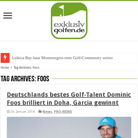
Luštica Bay baut Montenegros erste Golf-Community weiter aus
Home
/
Tag Archives: Foos
Tag Archives:
Foos
Deutschlands bestes Golf-Talent Dominic
Foos brilliert in Doha, Garcia gewinnt
26. Januar 2014
News
,
PRO-NEWS