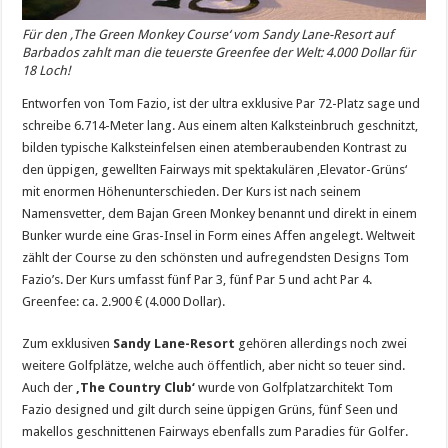
Für den ‚The Green Monkey Course‘ vom Sandy Lane-Resort auf
Barbados zahlt man die teuerste Greenfee der Welt: 4.000 Dollar für
18 Loch!
Entworfen von Tom Fazio, ist der ultra exklusive Par 72-Platz sage und
schreibe 6.714-Meter lang. Aus einem alten Kalksteinbruch geschnitzt,
bilden typische Kalksteinfelsen einen atemberaubenden Kontrast zu
den üppigen, gewellten Fairways mit spektakulären ‚Elevator-Grüns‘
mit enormen Höhenunterschieden. Der Kurs ist nach seinem
Namensvetter, dem Bajan Green Monkey benannt und direkt in einem
Bunker wurde eine Gras-Insel in Form eines Affen angelegt. Weltweit
zählt der Course zu den schönsten und aufregendsten Designs Tom
Fazio’s. Der Kurs umfasst fünf Par 3, fünf Par 5 und acht Par 4.
Greenfee: ca. 2.900 € (4.000 Dollar).
Zum exklusiven
Sandy Lane-Resort
gehören allerdings noch zwei
weitere Golfplätze, welche auch öffentlich, aber nicht so teuer sind.
Auch der
‚The Country Club‘
wurde von Golfplatzarchitekt Tom
Fazio designed und gilt durch seine üppigen Grüns, fünf Seen und
makellos geschnittenen Fairways ebenfalls zum Paradies für Golfer.