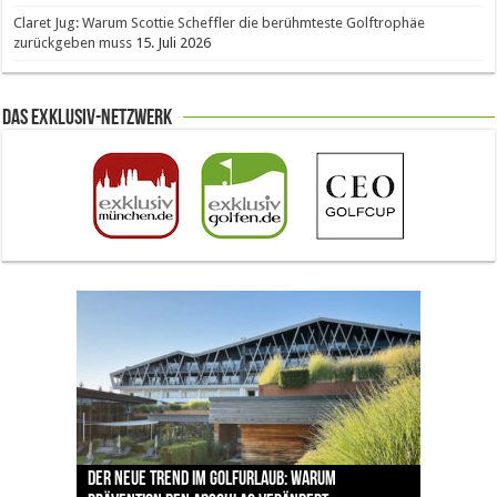
Claret Jug: Warum Scottie Scheffler die berühmteste Golftrophäe
zurückgeben muss
15. Juli 2026
Das Exklusiv-Netzwerk
The Open 2026 in Royal Birkdale: Warum der
Der neue Trend im Golfurlaub: Warum
Luštica Bay baut Montenegros erste Golf-
Vom 85. Platz zur Claret Jug: Neuseeländer
Claret Jug: Warum Scottie Scheffler die
traditionsreiche Linksplatz zu den größten