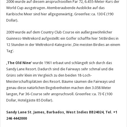
2006 wurde auf diesem anspruchsvollen Par 72, 6.455-Meter-Kurs der
World Cup ausgetragen. Atemberaubende Ausblicke auf das
Karibische Meer sind hier allgegenwärtig. Greenfee: ca. 130 € (190
Dollar).
2009 wurde auf dem Country Club Course ein außergewöhnlicher
Guinness-Weltrekord aufgestellt: ein Golfer schaffte hier 54 Birdies in
12 Stunden in der Weltrekord-Kategorie: ‚Die meisten Birdies an einem
Tag‘.
‚The Old Nine‘
wurde 1961 erbaut und schlängelt sich durch das
Sandy Lane Resort. Dadurch sind die Fairways sehr schmal und die
Grüns sehr klein im Vergleich zu den beiden 18-Loch-
Meisterschaftsplätzen des Resort. Bäume säumen die Fairways und
genau diese natürlichen Begebenheiten machen den 3.058 Meter
langen, Par 36-Course sehr anspruchsvoll. Greenfee: ca. 73 € (100
Dollar, Hotelgäste 85 Dollar).
Sandy Lane St. James, Barbados, West Indies BB24024, Tel. +1
246 4442000