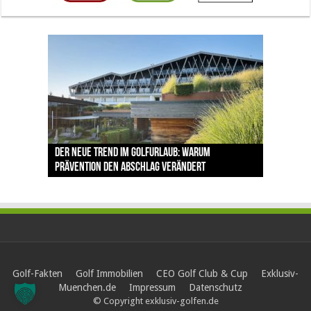
The Open 2026 in Royal Birkdale: Warum der
Der neue Trend im Golfurlaub: Warum
Luštica Bay baut Montenegros erste Golf-
Vom 85. Platz zur Claret Jug: Neuseeländer
Claret Jug: Warum Scottie Scheffler die
traditionsreiche Linksplatz zu den größten
Prävention den Abschlag verändert
Community weiter aus
schreibt bei The Open Geschichte
berühmteste Golftrophäe zurückgeben muss
Herausforderungen im Golfsport zählt
Golf-Fakten
Golf Immobilien
CEO Golf Club & Cup
Exklusiv-
Muenchen.de
Impressum
Datenschutz
© Copyright exklusiv-golfen.de