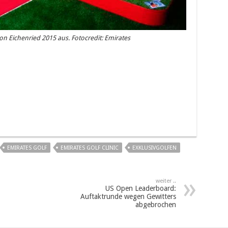
von Eichenried 2015 aus. Fotocredit: Emirates
EMIRATES GOLF
EMIRATES GOLF CLINIC
EXKLUSIVGOLFEN
weiter ..
US Open Leaderboard:
Auftaktrunde wegen Gewitters
abgebrochen