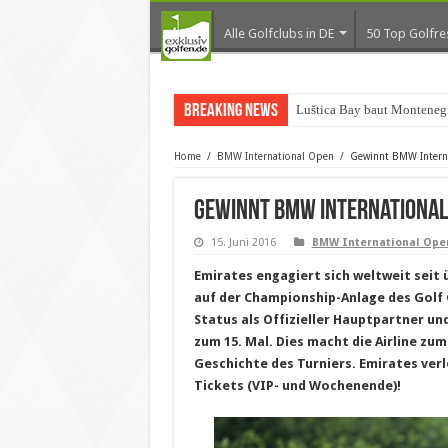
Alle Golfclubs in DE
50 Top Golfre
Breaking News
Luštica Bay baut Montenegr
Home
/
BMW International Open
/
Gewinnt BMW Interna
Gewinnt BMW International 
15. Juni 2016
BMW International Ope
Emirates engagiert sich weltweit seit 
auf der Championship-Anlage des Golf 
Status als Offizieller Hauptpartner un
zum 15. Mal. Dies macht die Airline zu
Geschichte des Turniers. Emirates ver
Tickets (VIP- und Wochenende)!