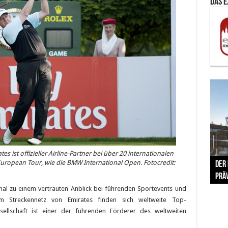
Das 
The 
es ist offizieller Airline-Partner bei über 20 internationalen
 European Tour, wie die BMW International Open. Fotocredit:
Der
Lušt
Vom 
Clar
trad
Prä
Com
schr
ber
Her
ional zu einem vertrauten Anblick bei führenden Sportevents und
Im Streckennetz von Emirates finden sich weltweite Top-
sellschaft ist einer der führenden Förderer des weltweiten