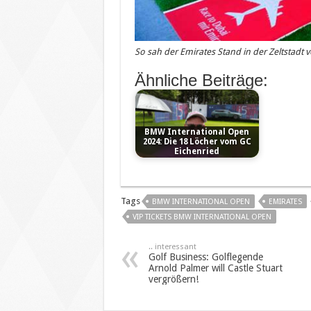
So sah der Emirates Stand in der Zeltstadt 
Ähnliche Beiträge:
BMW International Open
2024: Die 18 Löcher vom GC
Eichenried
Tags
BMW INTERNATIONAL OPEN
EMIRATES
VIP TICKETS BMW INTERNATIONAL OPEN
.. interessant
Golf Business: Golflegende
Arnold Palmer will Castle Stuart
vergrößern!