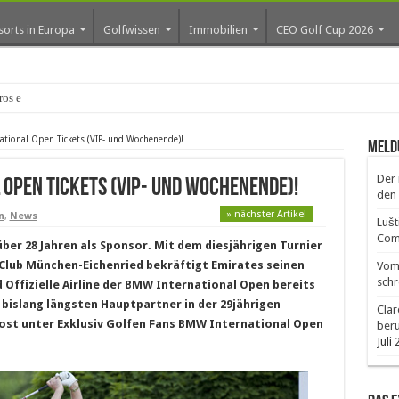
sorts in Europa
Golfwissen
Immobilien
CEO Golf Cup 2026
os erste Golf-Community weiter aus
tional Open Tickets (VIP- und Wochenende)!
Meld
Der 
Open Tickets (VIP- und Wochenende)!
den 
» nächster Artikel
n
,
News
Lušt
Comm
über 28 Jahren als Sponsor. Mit dem diesjährigen Turnier
Club München-Eichenried bekräftigt Emirates seinen
Vom 
schr
d Offizielle Airline der BMW International Open bereits
m bislang längsten Hauptpartner in der 29jährigen
Clar
lost unter Exklusiv Golfen Fans BMW International Open
ber
Juli