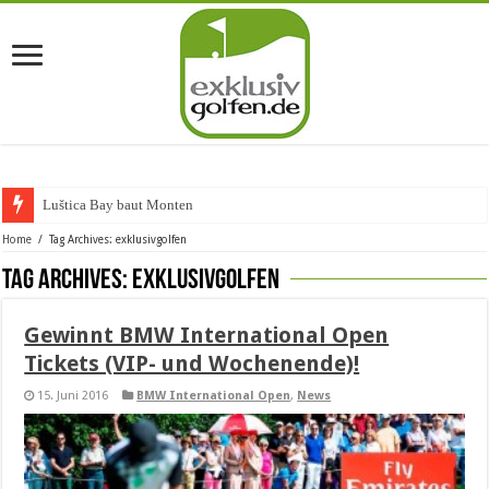
Luštica Bay baut Montenegros
Home
/
Tag Archives: exklusivgolfen
Tag Archives:
exklusivgolfen
Gewinnt BMW International Open
Tickets (VIP- und Wochenende)!
15. Juni 2016
BMW International Open
,
News