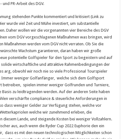
e- und PR-Arbeit des DGV.
mmung stehenden Punkte kommentiert und kritisiert (Link zu
Hier wurde viel Zeit und Mühe investiert, um substantielle
n. Daher wollen wir die vorgenannten vier Bereiche des DGV
nzelnen vom DGV vorgeschlagenen Maßnahmen was bringen, wird
 den Maßnahmen werden vom DGV nicht verraten. Ob Sie die
gewünschte Wachstum garantieren, daran haben wir große
eue potentielle Golfspieler für den Sport zu begeistern und auf
 solide wirtschaftliche und attraktive Rahmenbedingungen der
s arg, obwohl wir noch nie so viele Professional Tourspieler
en. Immer weniger Golfanfänger, welche sich dem Golfsport
t betreiben, spielen immer weniger Golfrunden und Turniere,
e Basis zu leidtragenden werden. Auf der anderen Seite haben
ählen verschärfte compliance & steuerliche Anforderungen in
 so dass weniger Gelder zur Verfügung stehen, welche vor
 Wetterkapriolen welche wir zunehmend erleben, die
 in diesem Lande, und steigende Kosten bei weniger Vollzahlern.
horischer aus, auch wenn die Ryder Cup 2022 Euphorie den ein
ir, dass es mit den neuen technologischen Möglichkeiten schon