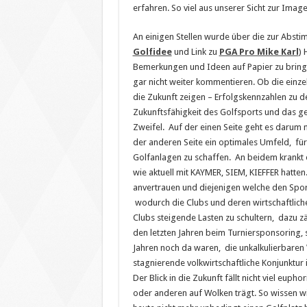
erfahren. So viel aus unserer Sicht zur Imag
An einigen Stellen wurde über die zur Absti
Golfidee
und Link zu
PGA Pro Mike Karl
) 
Bemerkungen und Ideen auf Papier zu bringe
gar nicht weiter kommentieren. Ob die ei
die Zukunft zeigen – Erfolgskennzahlen zu
Zukunftsfähigkeit des Golfsports und das 
Zweifel. Auf der einen Seite geht es darum n
der anderen Seite ein optimales Umfeld, für
Golfanlagen zu schaffen. An beidem krankt e
wie aktuell mit KAYMER, SIEM, KIEFFER hatt
anvertrauen und diejenigen welche den Spor
wodurch die Clubs und deren wirtschaftlich
Clubs steigende Lasten zu schultern, dazu z
den letzten Jahren beim Turniersponsoring,
Jahren noch da waren, die unkalkulierbaren
stagnierende volkwirtschaftliche Konjunktur
Der Blick in die Zukunft fällt nicht viel eup
oder anderen auf Wolken trägt. So wissen w