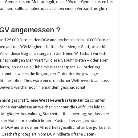
er Gemeinkosten-Methode gilt, dass 20% der Gemeinkosten bei
önnen, sollte annäherndes auch bei einem Verband möglich
DGV angemessen ?
 rund 25.000 Euro an den DGV und nochmals cirka 10.000 Euro an
en auf die DGV Mitgliedschaften. Eine Menge Geld, doch für
ären diese Gegenleistungen in der freien Wirtschaft wirklich
ne nachhaltigen Mehrwert für diese Gebühr bieten – oder aber
ren, so dass die Clubs mit dieser Ersparnis / Förderung
könnten, wie es die Region, der Club oder die jeweilige
alität erhöhen. Dies wäre ein ordentlicher Wettbewerbsanstoss
ttbewerb welcher noch niemandem geschadet hat.
 nicht geschafft, eine
Wettbewerbsstruktur
zu schaffen,
liche Verhältnisse an welchen nicht nur die Golfclubs leiden.
 Mitglieder-Verwaltung, Startzeiten-Reservierung, so dass hier
der Hotellerie deutlich höhere Kosten, bei vergleichbar
 DGV nur ein kleiner Minderheitsgesellschafter bei golf.de ist,
 Geschäft protegiert. Vom DGV initiierte offene Daten-