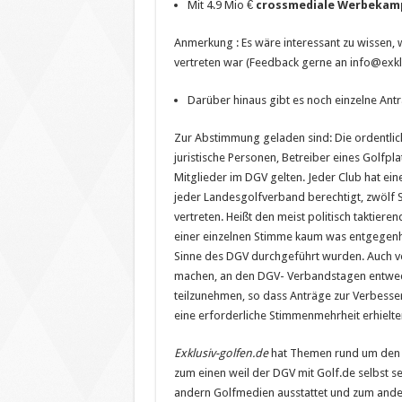
Mit 4.9 Mio €
crossmediale Werbekam
Anmerkung : Es wäre interessant zu wissen,
vertreten war (Feedback gerne an info@exk
Darüber hinaus gibt es noch einzelne Ant
Zur Abstimmung geladen sind: Die ordentlic
juristische Personen, Betreiber eines Golfp
Mitglieder im DGV gelten. Jeder Club hat e
jeder Landesgolfverband berechtigt, zwölf 
vertreten. Heißt den meist politisch taktie
einer einzelnen Stimme kaum was entgegenh
Sinne des DGV durchgeführt wurden. Auch vo
machen, an den DGV- Verbandstagen entwed
teilzunehmen, so dass Anträge zur Verbesser
eine erforderliche Stimmenmehrheit erhielte
Exklusiv-golfen.de
hat Themen rund um den D
zum einen weil der DGV mit Golf.de selbst s
andern Golfmedien ausstattet und zum andern