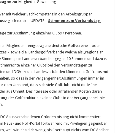
pagne
zur Mitglieder Gewinnung
 wer mit welcher Sachkompetenz in den Arbeitsgruppen
lusiv-golfen.de) – UPDATE –
Stimmen zum Verbandstag
räge zur Abstimmung einzelner Clubs / Personen.
hen Mitglieder – eingetragene deutsche Golfvereine – oder
latzes – sowie die Landesgolfverbände welche als „regionale“
ine Stimme, ein Landesverband hingegen 10 Stimmen und dazu ist
Stimmrechte einzelner Clubs bei den Verbandstagen zu
renden und DGV-treuen Landesverbänden können die Golfclubs mit
alten, so dass in der Vergangenheit Abstimmungen immer im
r dem Umstand, dass sich viele Golfclubs nicht die Mühe
er aus Unmut, Desinteresse oder anfallenden Kosten daran
ung der Golfstruktur einzelner Clubs in der Vergangenheit nie
n.
GV aus verschiedenen Gründen bislang nicht kommentiert,
ein Haus- und Hof-Portal fortwährend mit Privilegien gegenüber
, weil wir inhaltlich wenig bis überhaupt nichts vom DGV selbst