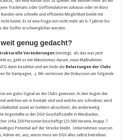
braucht, um eine Runde Golf zu spielen. Wir kennen mehr als ein
eigene Trackmans oder GolfSimulatoren zuhause oder im Büro
unden eine schnelle und effiziente Möglichkeit bietet mit
cht bietet. Es ist eine Frage von nicht mehr als 6-7 Jahren bis
ze der Golfer erschwinglicher werden.
weit genug gedacht?
trukturelle Veränderungen
benötigt, als das was jetzt
 wirkt es, geht es mit Aktionismus darum, neue Maßnahmen
r VCG dann bezahlen und am Ende die
Belastungen der Clubs
ten für Kampagne, ..). Wir vermissen die Diskussion um folgende
n ein gutes Signal an die Clubs gewesen. In den Augen der
it welchen wir in Kontakt sind und welche uns schreiben, wird
uktivität zuviel an Geldern absorbiert, die anderweitig
te Angestellte in der DGV Geschäftsstelle in Wiesbaden,
her cirka 230 Personen beschäftigt (25.500 Vereine, knapp 7
ewaltiges Potential auf der Strecke bleibt. Unternehmen sourcen
 Admin etc. aus, wieso muss ein DGV alles selbst betreiben.