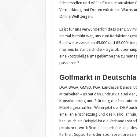
Schnittstellen und API´s für neue attraktive
Vermarktung mit Dritten würde ein Wachstu
Online Welt zeigen.
Es ist für uns verwunderlich dass der DGV mi
einmal bemüht war, uns zum Redaktionsgespr
Reichweite zwischen 45.000 und 65.000 Uniq
machen. Es stellt sich die Frage, ob überha
eine kostspielige Imagekampagne zu manage
passieren ?
Golfmarkt in Deutschla
DGV, BVGA, GMVD, PGA, Landesverbände, VC
Mitarbeiter – es hat den Eindruck als sei der
Konsolidierung und Stärkung der Institutio
Märkte geschaffen. Wenn jetzt der DGV auch n
eine Fehleinschätzung und das Risiko, ahnung
her. Auch ein Beispiel ist die Verbandszeits
produziert wird: Beim lesen erhalte ich jede
Partner, Supporter oder Sponsoren preisen d