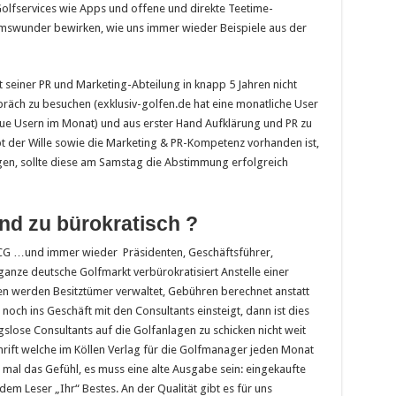
 Golfservices wie Apps und offene und direkte Teetime-
mswunder bewirken, wie uns immer wieder Beispiele aus der
t seiner PR und Marketing-Abteilung in knapp 5 Jahren nicht
äch zu besuchen (exklusiv-golfen.de hat eine monatliche User
ue Usern im Monat) und aus erster Hand Aufklärung und PR zu
upt der Wille sowie die Marketing & PR-Kompetenz vorhanden ist,
n, sollte diese am Samstag die Abstimmung erfolgreich
nd zu bürokratisch ?
G …und immer wieder Präsidenten, Geschäftsführer,
 ganze deutsche Golfmarkt verbürokratisiert Anstelle einer
nen werden Besitztümer verwaltet, Gebühren berechnet anstatt
och ins Geschäft mit den Consultants einsteigt, dann ist dies
slose Consultants auf die Golfanlagen zu schicken nicht weit
chrift welche im Köllen Verlag für die Golfmanager jeden Monat
s mal das Gefühl, es muss eine alte Ausgabe sein: eingekaufte
em Leser „Ihr“ Bestes. An der Qualität gibt es für uns