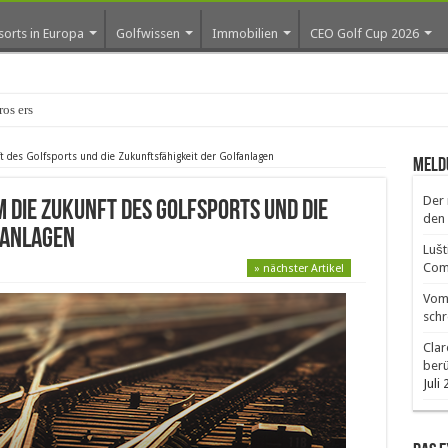
sorts in Europa
Golfwissen
Immobilien
CEO Golf Cup 2026
os erste Golf-Community weiter aus
 des Golfsports und die Zukunftsfähigkeit der Golfanlagen
Meld
Der 
 die Zukunft des Golfsports und die
den 
fanlagen
Lušt
Comm
» nächster Artikel
Vom 
schr
Clar
ber
Juli