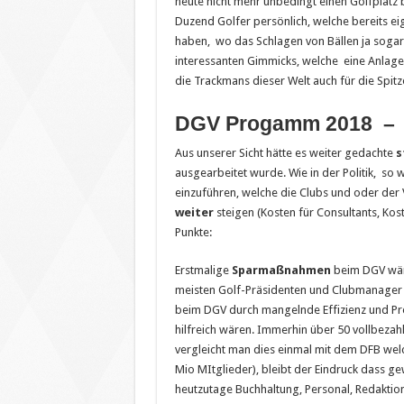
heute nicht mehr unbedingt einen Golfplatz 
Duzend Golfer persönlich, welche bereits 
haben, wo das Schlagen von Bällen ja sogar R
interessanten Gimmicks, welche eine Anlage ni
die Trackmans dieser Welt auch für die Spit
DGV Progamm 2018 – 
Aus unserer Sicht hätte es weiter gedachte
s
ausgearbeitet wurde. Wie in der Politik, so
einzuführen, welche die Clubs und oder de
weiter
steigen (Kosten für Consultants, Kos
Punkte:
Erstmalige
Sparmaßnahmen
beim DGV wäre
meisten Golf-Präsidenten und Clubmanager m
beim DGV durch mangelnde Effizienz und Prod
hilfreich wären. Immerhin über 50 vollbezahl
vergleicht man dies einmal mit dem DFB welc
Mio MItglieder), bleibt der Eindruck dass g
heutzutage Buchhaltung, Personal, Redaktion,