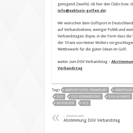
genügend Zweifel, ob hier den Clubs bzw. de
info@exklusiv-golfen.de
)
Wir wünschen dem Golfsport in Deutschland
auf Verbandsebene, weniger Politik und wen
Verbandstagen. Bspw. in der Form dass die
der 10 wie von Heiner Wolters vorgeschlagen
Wettbewerb für die guten Ideen im Golf.
weiter zum DGV Verbandstag –
Abstimmung
Verbandstag
Tags
AIRPORT HOTEL FRANKFURT
ARBEITSGR
DGV
DGV VERBANDSTAG
DGV-AUSWEIS
NOTHELFER
VCG
.. interessant
Abstimmung DGV Verbandstag