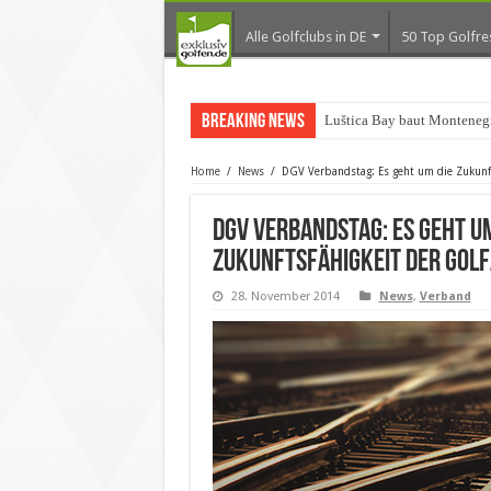
Alle Golfclubs in DE
50 Top Golfre
Breaking News
Luštica Bay baut Montenegr
Home
/
News
/
DGV Verbandstag: Es geht um die Zukunft
DGV Verbandstag: Es geht um
Zukunftsfähigkeit der Gol
28. November 2014
News
,
Verband