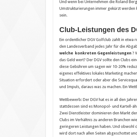
Und wenn bei Unternehmen die Roland Berg
Umstrukturierungen immer gekürzt werden k
sein.
Club-Leistungen des 
Ein ordentlicher DGV Golfclub zahlt in etwa
den Landesverband jedes Jahr für die Abgab
welche konkreten Gegenleistungen
? W
das Geld wert? Der DGV sollte den Clubs ei
diese Gebühren um sagen wir 10-20% reduzie
eigenes effektives lokales Marketing machen 
Situation erfordert oder aber die Servicequ
und Impuls, daraus was zu machen. Ein We
Wettbewerb: Der DGV hat es in all den Jahren
stattdessen sind es Monopol- und Kartell-ähn
Zwei Dienstleister dominieren den Markt der
Clubs im Verhältnis zu anderen Branchen wie 
geringeren Leistungen haben. Und obwohl der
wird dort nach allen Seiten abgeschottet und