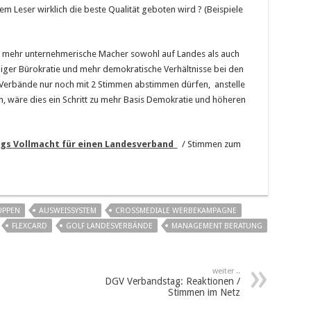
m Leser wirklich die beste Qualität geboten wird ? (Beispiele
 mehr unternehmerische Macher sowohl auf Landes als auch
iger Bürokratie und mehr demokratische Verhältnisse bei den
 Verbände nur noch mit 2 Stimmen abstimmen dürfen, anstelle
, wäre dies ein Schritt zu mehr Basis Demokratie und höheren
s Vollmacht für einen Landesverband
/ Stimmen zum
UPPEN
AUSWEISSYSTEM
CROSSMEDIALE WERBEKAMPAGNE
FLEXCARD
GOLF LANDESVERBÄNDE
MANAGEMENT BERATUNG
weiter ..
DGV Verbandstag: Reaktionen /
Stimmen im Netz