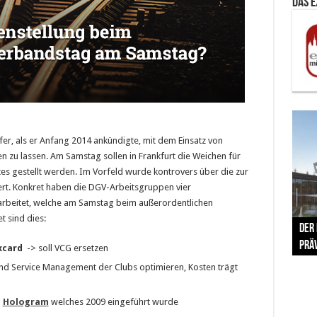
Das 
er, als er Anfang 2014 ankündigte, mit dem Einsatz von
 zu lassen. Am Samstag sollen in Frankfurt die Weichen für
 gestellt werden. Im Vorfeld wurde kontrovers über die zur
t. Konkret haben die DGV-Arbeitsgruppen vier
earbeitet, welche am Samstag beim außerordentlichen
The 
t sind dies:
Der
Lušt
Vom 
Clar
trad
Prä
Com
schr
ber
Her
xcard
-> soll VCG ersetzen
 und Service Management der Clubs optimieren, Kosten trägt
g
Hologram
welches 2009 eingeführt wurde