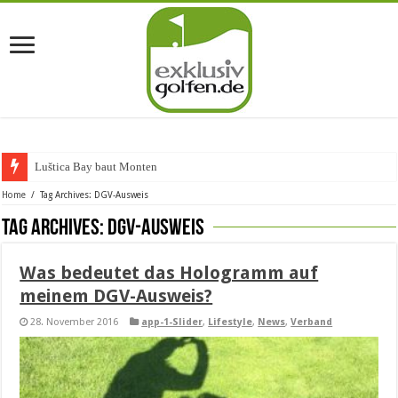
Luštica Bay baut Montenegros
Home
/
Tag Archives: DGV-Ausweis
Tag Archives:
DGV-Ausweis
Was bedeutet das Hologramm auf
meinem DGV-Ausweis?
28. November 2016
app-1-Slider
,
Lifestyle
,
News
,
Verband