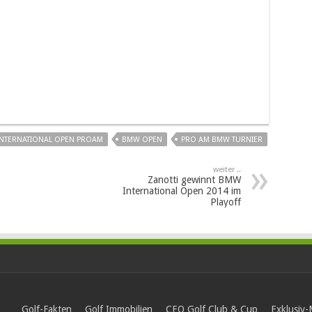
NTERNATIONAL OPEN PROAM
BMW OPEN
PRO AM BMW TURNIER
weiter ..
Zanotti gewinnt BMW
International Open 2014 im
Playoff
Golf-Fakten
Golf Immobilien
CEO Golf Club & Cup
Exklusiv