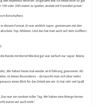
ig den Rhythmus verloren. Insgesamt war ich heute nicht so gut
r 100 oder 200 Leuten zu spielen, anstatt mit Freunden privat.‘
ort Botschafter):
in diesem Format. Es war wirklich super, gemeinsam mit den
d absolute Top-Athleten. Und das hat man auch auf dem Golfkurs
):
die Runde mit Bernd Wiesberger war einfach nur super. Meine
n): ‚Wir haben heute mal wieder an Erfahrung gewonnen. Als
elen, ist etwas Besonderes – da tauscht man sich über vieles
nauso einen Blick für das Detail wie wir. Es hat sehr viel Spaß
‚Das war ein rundum toller Tag. Wir haben eine Mange lernen
ht waren wir auch nicht.‘