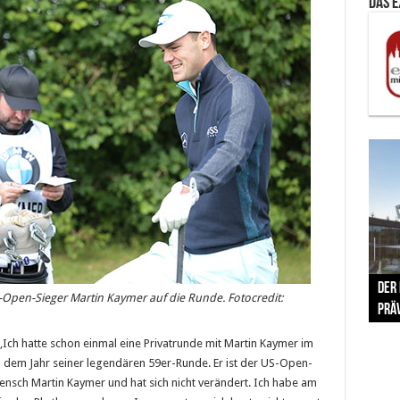
Das 
The 
Der
Lušt
Vom 
Clar
trad
-Open-Sieger Martin Kaymer auf die Runde. Fotocredit:
Prä
Com
schr
ber
Her
‚
Ich hatte schon einmal eine Privatrunde mit Martin Kaymer im
 – dem Jahr seiner legendären 59er-Runde. Er ist der US-Open-
nsch Martin Kaymer und hat sich nicht verändert. Ich habe am