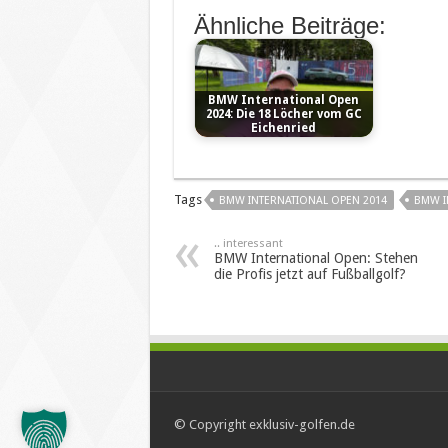
Ähnliche Beiträge:
BMW International Open
2024: Die 18 Löcher vom GC
Eichenried
Tags
BMW INTERNATIONAL OPEN 2014
BMW I
.. interessant
BMW International Open: Stehen
die Profis jetzt auf Fußballgolf?
© Copyright exklusiv-golfen.de