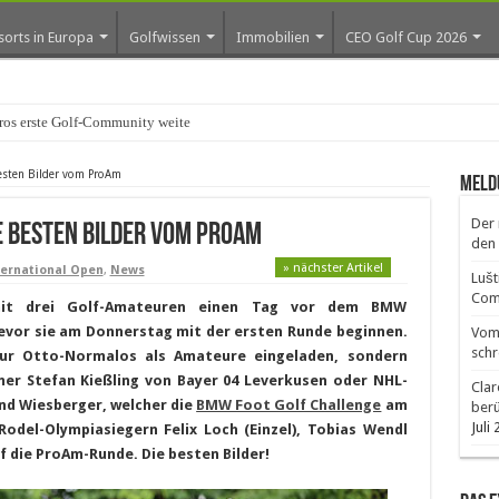
sorts in Europa
Golfwissen
Immobilien
CEO Golf Cup 2026
os erste Golf-Community weiter aus
esten Bilder vom ProAm
Meld
Der 
e besten Bilder vom ProAm
den 
» nächster Artikel
ernational Open
,
News
Lušt
Comm
 mit drei Golf-Amateuren einen Tag vor dem BMW
evor sie am Donnerstag mit der ersten Runde beginnen.
Vom 
schr
ur Otto-Normalos als Amateure eingeladen, sondern
mer Stefan Kießling von Bayer 04 Leverkusen oder NHL-
Clar
rnd Wiesberger, welcher die
BMW Foot Golf Challenge
am
ber
Juli
odel-Olympiasiegern Felix Loch (Einzel), Tobias Wendl
uf die ProAm-Runde. Die besten Bilder!