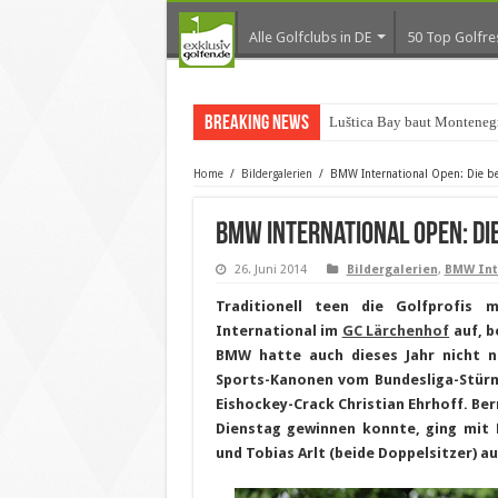
Alle Golfclubs in DE
50 Top Golfre
Breaking News
Luštica Bay baut Montenegr
Home
/
Bildergalerien
/
BMW International Open: Die b
BMW International Open: Di
26. Juni 2014
Bildergalerien
,
BMW Int
Traditionell teen die Golfprofis
International im
GC Lärchenhof
auf, b
BMW hatte auch dieses Jahr nicht n
Sports-Kanonen vom
Bundesliga-Stür
Eishockey-Crack Christian Ehrhoff. Be
Dienstag gewinnen konnte, ging mit R
und Tobias Arlt (beide Doppelsitzer) a