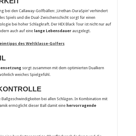
RKEIT
bei den Callaway-Golfbällen: ‚Urethan-DuraSpin‘ verhindert
Spiels und die Dual-Zwischenschicht sorgt für einen
ogie bei hoher Schlagkraft. Der HEX Black Tour ist nicht nur auf
ndern auch auf eine
lange Lebensdauer
ausgelegt.
heimtipps des Weltklasse-Golfers
HL
mensetzung
sorgt zusammen mit dem optimierten Dualkern
öhnlich weiches Spielgefühl.
NKONTROLLE
e Ballgeschwindigkeiten bei allen Schlägen. In Kombination mit
mik ermöglicht dieser Ball damit eine
hervorragende