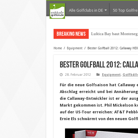
Alle Golfclubs in DE
50 Top Golfre
Breaking News
Luštica Bay baut Monteneg
Home
/
Equipment
/
Bester Golfball 2012: Callaway HEX
Bester Golfball 2012: Call
28. Februar 2012
Equipment
,
Golfbäll
Für die neue Golfsaison hat Callaway 
Abschlag erreicht und bei Annäherung
die Callaway-Entwickler ist er der au
Markt gekommen ist. Phil Mickelson ko
auf der US-Tour erreichen:
AT&T Pebble
Ernie Els schwärmt von den neuen Golf