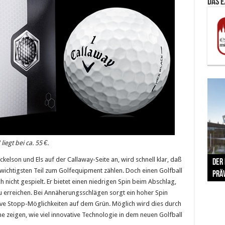
Das 
iegt bei ca. 55 €.
The 
kelson und Els auf der Callaway-Seite an, wird schnell klar, daß
Der
Lušt
Vom 
Clar
trad
 wichtigsten Teil zum Golfequipment zählen. Doch einen Golfball
Prä
Com
schr
ber
Her
 nicht gespielt. Er bietet einen niedrigen Spin beim Abschlag,
u erreichen. Bei Annäherungsschlägen sorgt ein hoher Spin
ve Stopp-Möglichkeiten auf dem Grün. Möglich wird dies durch
e zeigen, wie viel innovative Technologie in dem neuen Golfball