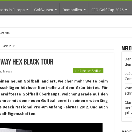
sorts in Europa
Golfwissen
Immobilien
CEO Golf Cup 2026
ros erste Golf-Community
 Black Tour
Meld
Der 
away HEX Black Tour
den 
» nächster Artikel
e
,
News
Lušt
Comm
einen neuen Golfball lanciert, welcher mehr Weite beim
sschlägen höchste Kontrolle auf dem Grün bietet. Für
Vom 
schr
sgereifteste Golfball überhaupt, welcher gerade auf den
nnte mit dem neuen Golfball bereits seinen ersten Sieg
Clar
 Beach National Pro-Am Anfang Februar 2012. Und auch
ber
Juli
ball-Eigenschaften!