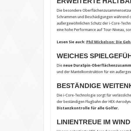
ERWEITERTE HALTBA
Die besondere Oberflächenzusammensetzung 
Schrammen und Beschädigungen während des 
außergewöhnlichen Schutz der i-Core-Technol
eine hohe Performance auf Tour-Niveau, so
Lesen Sie auch:
Phil Mickelson: Die Ge
WEICHES SPIELGEFÜ
Die
neue DuraSpin-Oberflächenzusam
und der Mantelkonstruktion für ein außergew
BESTÄNDIGE WEITE
Die i-Core-Technologie sorgt für verlässlich
der beständigen Flugbahn der HEX-Aerodyna
Distanzkontrolle für alle Golfer.
LINIENTREUE IM WIND