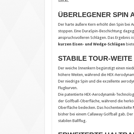
steckt.
ÜBERLEGENER SPIN 
Der harte äußere Kern erhöht den Spin bei 
stoppen. Eine DuraSpin-Beschichtung dagege
anspruchsvolleren Schlägen. Das Ergebnis ist
kurzen Eisen- und Wedge-Schlägen
biete
STABILE TOUR-WEITE
Der weiche Innenkern begünstigt einen niedr
höhere Weiten, während die HEX-Aerodynami
Der niedrige Spin und die exzellente aerod
Flugkurven.
Die patentierte HEX-Aerodynamik-Technolog
der Golfball-Oberfläche, während die her
Oberfläche bedecken. Das hochentwickelte M
bisher bei einem Callaway Golfball gab. Der
stabilen Ballflug.