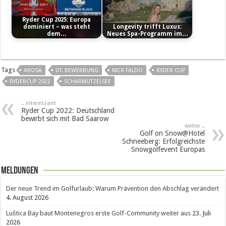
Ryder Cup 2025: Europa
dominiert – was steht
Longevity trifft Luxus:
dem…
Neues Spa-Programm im…
Tags
AROSA
DT. BEWERBUNG
NICK FALDO
RYDER CUP
RYDERCUP 2022
SCHARMÜTZELSEE
.. interessant
Ryder Cup 2022: Deutschland
bewirbt sich mit Bad Saarow
weiter ..
Golf on Snow@Hotel
Schneeberg: Erfolgreichste
Snowgolfevent Europas
Meldungen
Der neue Trend im Golfurlaub: Warum Prävention den Abschlag verändert
4. August 2026
Luštica Bay baut Montenegros erste Golf-Community weiter aus
23. Juli
2026