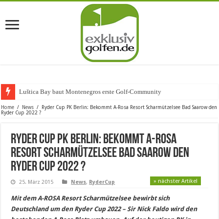
Luštica Bay baut Montenegros erste Golf-Community weiter aus
Home
/
News
/
Ryder Cup PK Berlin: Bekommt A-Rosa Resort Scharmützelsee Bad Saarow den
Ryder Cup 2022 ?
Ryder Cup PK Berlin: Bekommt A-Rosa
Resort Scharmützelsee Bad Saarow den
Ryder Cup 2022 ?
» nächster Artikel
25. März 2015
News
,
RyderCup
Mit dem A-ROSA Resort Scharmützelsee bewirbt sich
Deutschland um den Ryder Cup 2022 – Sir Nick Faldo wird den