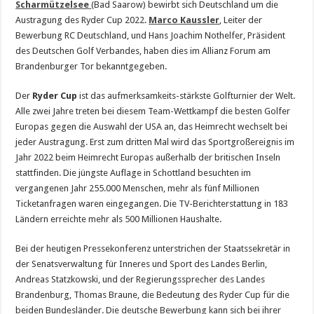
Scharmützelsee
(Bad Saarow) bewirbt sich Deutschland um die
Austragung des Ryder Cup 2022.
Marco Kaussler
, Leiter der
Bewerbung RC Deutschland, und Hans Joachim Nothelfer, Präsident
des Deutschen Golf Verbandes, haben dies im Allianz Forum am
Brandenburger Tor bekanntgegeben.
Der
Ryder Cup
ist das aufmerksamkeits-stärkste Golfturnier der Welt.
Alle zwei Jahre treten bei diesem Team-Wettkampf die besten Golfer
Europas gegen die Auswahl der USA an, das Heimrecht wechselt bei
jeder Austragung. Erst zum dritten Mal wird das Sportgroßereignis im
Jahr 2022 beim Heimrecht Europas außerhalb der britischen Inseln
stattfinden. Die jüngste Auflage in Schottland besuchten im
vergangenen Jahr 255.000 Menschen, mehr als fünf Millionen
Ticketanfragen waren eingegangen. Die TV-Berichterstattung in 183
Ländern erreichte mehr als 500 Millionen Haushalte.
Bei der heutigen Pressekonferenz unterstrichen der Staatssekretär in
der Senatsverwaltung für Inneres und Sport des Landes Berlin,
Andreas Statzkowski, und der Regierungssprecher des Landes
Brandenburg, Thomas Braune, die Bedeutung des Ryder Cup für die
beiden Bundesländer. Die deutsche Bewerbung kann sich bei ihrer