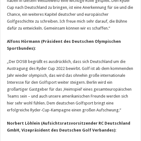
haben in diesem Wettbewerb eine wichtige Rolle gespielt. Den Ryder
Cup nach Deutschland zu bringen, ist eine Anerkennung für sie und die
Chance, ein weiteres Kapitel deutscher und europäischer
Golfgeschichte zu schreiben. Ich freue mich sehr darauf, die Bühne
dafür zu entwickeln. Gemeinsam können wir es schaffen.“
Alfons Hörmann (Präsident des Deutschen Olympischen
Sportbundes):
„Der DOSB begrüßt es ausdrücklich, dass sich Deutschland um die
Austragung des Ryder Cup 2022 bewirbt. Golf ist ab dem kommenden
Jahr wieder olympisch, das wird das ohnehin große internationale
Interesse für den Golfsport weiter steigern. Berlin wird ein
großartiger Gastgeber für das ‚Heimspiel’ eines gesamteuropäischen
Teams sein – und auch unsere amerikanischen Freunde werden sich
hier sehr wohl fühlen. Dem deutschen Golfsport bringt eine
erfolgreiche Ryder-Cup-Kampagne einen großen Aufschwung.“
Norbert Löhlein (Aufsichtsratsvorsitzender RC Deutschland
GmbH, Vizepräsident des Deutschen Golf Verbandes):