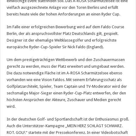
einwöchige Event stattfinden soll. Das A-ROSA Scharmützelsee ist eine
vielfach ausgezeichnete Anlage vor den Toren Berlins und erfüllt
bereits heute viele der hohen Anforderungen an einen Ryder Cup.
Im Falle einer erfolgreichen Bewerbung wird auf dem Faldo Course
Berlin, der als anspruchsvollster Platz Deutschlands gilt, gespielt.
Designer ist der ehemalige Weltklassegolfer und erfolgreichste
europäische Ryder-Cup-Spieler Sir Nick Faldo (England).
Um dem prestigeträchtigen Wettbewerb und den Zuschauermassen
gerecht zu werden, muss der Platz erweitert und umgebaut werden.
Die dazu notwendige Fläche ist im A-ROSA Scharmützelsee ebenso
vorhanden wie eine Vision Faldos. Mit seinem Erfahrungsschatz als
Golfplatzarchitekt, Spieler, Team Captain und TV-Moderator wird der
sechsmalige Major-Sieger einen Ryder-Cup-Platz entwerfen, der den
höchsten Ansprüchen der Akteure, Zuschauer und Medien gerecht
wird.
In der deutschen Golf- und Sportlandschaft ist der Enthusiasmus groß.
Auch die Unterstützer-Kampagne „MEIN HERZ SCHLÄGT SCHWARZ.
ROT. GOLF.“ startete mit der Pressekonferenz. In einer Videobotschaft