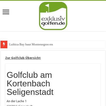
Luštica Bay baut Montenegros erste Golf-C
Zur Golfclub-Übersicht
Golfclub am
Kortenbach
Seligenstadt
An der Lache 1