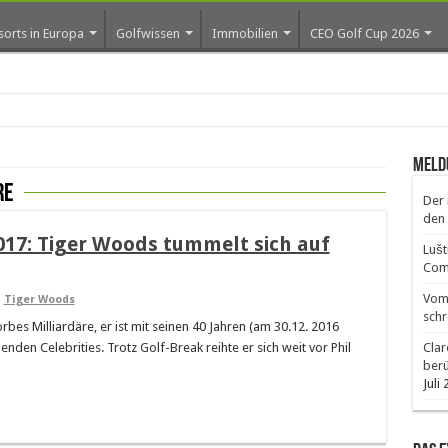
sorts in Europa
Golfwissen
Immobilien
CEO Golf Cup 2026
ro
Meld
re
Der 
den 
017: Tiger Woods tummelt sich auf
Lušt
Comm
Vom 
,
Tiger Woods
schr
orbes Milliardäre, er ist mit seinen 40 Jahren (am 30.12. 2016
nden Celebrities. Trotz Golf-Break reihte er sich weit vor Phil
Clar
ber
Juli