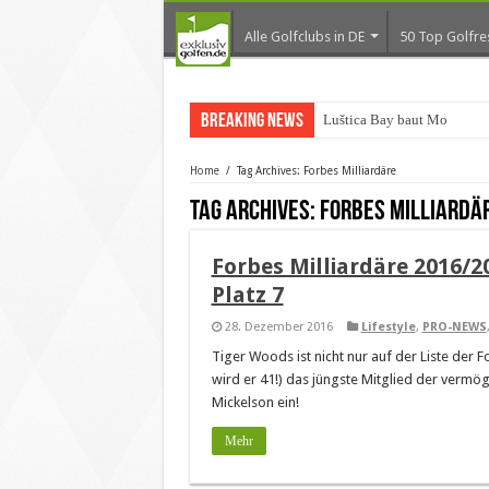
Alle Golfclubs in DE
50 Top Golfre
Breaking News
Luštica Bay baut Monteneg
Home
/
Tag Archives: Forbes Milliardäre
Tag Archives:
Forbes Milliardä
Forbes Milliardäre 2016/2
Platz 7
28. Dezember 2016
Lifestyle
,
PRO-NEWS
Tiger Woods ist nicht nur auf der Liste der F
wird er 41!) das jüngste Mitglied der vermöge
Mickelson ein!
Mehr