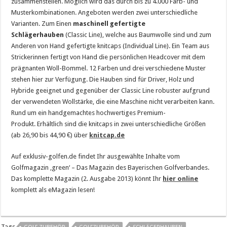
zusammenstellen. Möglich wird das durch bis zu 4.000 Farb- und
Musterkombinationen. Angeboten werden zwei unterschiedliche
Varianten. Zum Einen
maschinell gefertigte
Schlägerhauben
(Classic Line), welche aus Baumwolle sind und zum
Anderen von Hand gefertigte knitcaps (Individual Line). Ein Team aus
Strickerinnen fertigt von Hand die persönlichen Headcover mit dem
prägnanten Woll-Bommel. 12 Farben und drei verschiedene Muster
stehen hier zur Verfügung. Die Hauben sind für Driver, Holz und
Hybride geeignet und gegenüber der Classic Line robuster aufgrund
der verwendeten Wollstärke, die eine Maschine nicht verarbeiten kann.
Rund um ein handgemachtes hochwertiges Premium-
Produkt. Erhältlich sind die knitcaps in zwei unterschiedliche Größen
(ab 26,90 bis 44,90 €) über
knitcap.de
Auf exklusiv-golfen.de findet Ihr ausgewählte Inhalte vom
Golfmagazin ‚green‘ – Das Magazin des Bayerischen Golfverbandes.
Das komplette Magazin (2. Ausgabe 2013) könnt Ihr
hier online
komplett als eMagazin lesen!
Tags