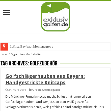
Luštica Bay baut Montenegros ers
Home
/
Tag Archives: Golfzubehör
Tag Archives:
Golfzubehör
Golfschlägerhauben aus Bayern:
Handgestrickte Knitcaps
24. März 2014
Green-Golfmagazin
Die Münchner Firma knitecap macht Schluss mit langweiligen
Golfschlägerhauben. Und wer jetzt an blau-weiß gestreifte
Schlägerverhüterlis denkt, weit gefehlt. Es sind handgestrickte ein- bis