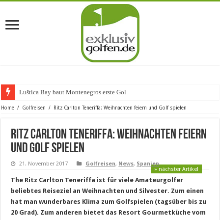
Luštica Bay baut Montenegros erste Golf-Community wei
Home
/
Golfreisen
/
Ritz Carlton Teneriffa: Weihnachten feiern und Golf spielen
Ritz Carlton Teneriffa: Weihnachten feiern
und Golf spielen
21. November 2017
Golfreisen
,
News
,
Spanien
» nächster Artikel
The Ritz Carlton Teneriffa ist für viele Amateurgolfer
beliebtes Reiseziel an Weihnachten und Silvester. Zum einen
hat man wunderbares Klima zum Golfspielen (tagsüber bis zu
20 Grad). Zum anderen bietet das Resort Gourmetküche vom