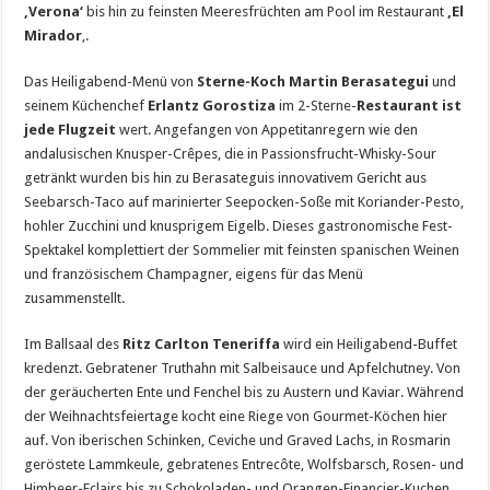
‚Verona‘
bis hin zu feinsten Meeresfrüchten am Pool im Restaurant
‚El
Mirador
‚.
Das Heiligabend-Menü von
Sterne-Koch Martin Berasategui
und
seinem Küchenchef
Erlantz Gorostiza
im 2-Sterne-
Restaurant ist
jede Flugzeit
wert. Angefangen von Appetitanregern wie den
andalusischen Knusper-Crêpes, die in Passionsfrucht-Whisky-Sour
getränkt wurden bis hin zu Berasateguis innovativem Gericht aus
Seebarsch-Taco auf marinierter Seepocken-Soße mit Koriander-Pesto,
hohler Zucchini und knusprigem Eigelb. Dieses gastronomische Fest-
Spektakel komplettiert der Sommelier mit feinsten spanischen Weinen
und französischem Champagner, eigens für das Menü
zusammenstellt.
Im Ballsaal des
Ritz Carlton Teneriffa
wird ein Heiligabend-Buffet
kredenzt. Gebratener Truthahn mit Salbeisauce und Apfelchutney. Von
der geräucherten Ente und Fenchel bis zu Austern und Kaviar.
Während
der Weihnachtsfeiertage
kocht eine Riege von Gourmet-Köchen hier
auf. Von iberischen Schinken, Ceviche und Graved Lachs, in Rosmarin
geröstete Lammkeule, gebratenes Entrecôte, Wolfsbarsch, Rosen- und
Himbeer-Eclairs bis zu Schokoladen- und Orangen-Financier-Kuchen