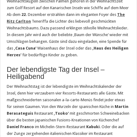
Weihnachtskugeln zwischen Palmen gehören in der Weihnachtszeit
zum Golf Resort auf den Kanarischen Inseln wie Schiffe auf dem Meer
Ab dem
22.
Dezember erstrahlen dann im eleganten Foyer des
The
Ritz Carlton
Teneriffa die Lichter des liebevoll geschmückten
Weihnachtsbaums. Dazu passend erklingen stilvolle Weihnachtslieder.
In diesem Jahr wird auch der beliebte ‚Baum der Wünsche‘ wieder mit
Umschlägen behangen. Gäste sind dazu eingeladen, eine Spende für
das
‚Casa Cuna‘
Waisenhaus der Insel oder das
‚Haus des Heiligen
Herzes‘
für bedürftige Kinder zu geben.
Der lebendigste Tag der Insel –
Heiligabend
Der Weihnachtstag ist der lebendigste im Weihnachtskalender der
Insel, denn hier verzaubern vier Resorts-Restaurants alle Gäste. Mit
maßgeschneiderten saisonalen a-la-carte-Menüs findet jeder etwas
für seinen Gaumen. Von den Wurzeln der spanischen Küche in
Martin
Berasateguis
Restaurant
‚Txoko‘
mit geschmorten Schweinebacken
über die besten japanischen Fusions-Kreationen von Küchenchef
Daniel Franco
im Michelin-Stern-Restaurant
Kabuki
. Oder die auf
der Zunge zergehenden italienischen Klassiker im Restaurant