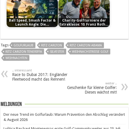
Ball Speed, Smash Factor &
Charity-Golfturniere der
Launch Angle: Die…
Extraklasse: 10. Franz Roth…
Tags
GOLFURLAUB
RITZ CARLTON
RITZ CARLTON ABAMA
RITZ CARLTON TENERIFFA
SILVESTER
WEIHNACHSTREISE GOLF
WEIHNACHTEN
.. interessant
Race to Dubai 2017: Engländer
Fleetwood macht das Rennen!
weiter ..
Geschenke für kleine Golfer:
Dieses wächst mit!
Meldungen
Der neue Trend im Golfurlaub: Warum Prävention den Abschlag verändert
4. August 2026
Luštica Bay baut Montenegros erste Golf-Community weiter aus
23. Juli