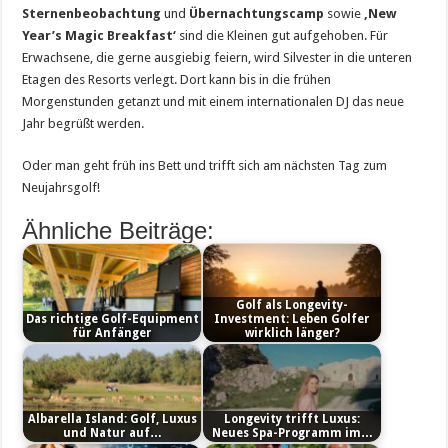
Sternenbeobachtung
und
Übernachtungscamp
sowie
‚New
Year’s Magic Breakfast‘
sind die Kleinen gut aufgehoben. Für
Erwachsene, die gerne ausgiebig feiern, wird Silvester in die unteren
Etagen des Resorts verlegt. Dort kann bis in die frühen
Morgenstunden getanzt und mit einem internationalen DJ das neue
Jahr begrüßt werden.
Oder man geht früh ins Bett und trifft sich am nächsten Tag zum
Neujahrsgolf!
Ähnliche Beiträge:
Golf als Longevity-
Das richtige Golf-Equipment
Investment: Leben Golfer
für Anfänger
wirklich länger?
Albarella Island: Golf, Luxus
Longevity trifft Luxus:
und Natur auf…
Neues Spa-Programm im…