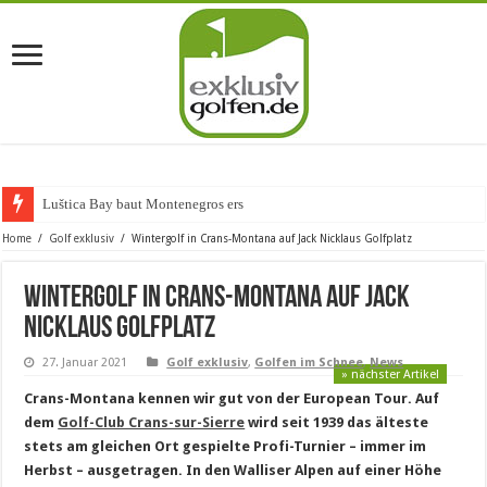
Luštica Bay baut Montenegros erste Golf-
Home
/
Golf exklusiv
/
Wintergolf in Crans-Montana auf Jack Nicklaus Golfplatz
Wintergolf in Crans-Montana auf Jack
Nicklaus Golfplatz
27. Januar 2021
Golf exklusiv
,
Golfen im Schnee
,
News
» nächster Artikel
Crans-Montana kennen wir gut von der European Tour. Auf
dem
Golf-Club Crans-sur-Sierre
wird seit 1939 das älteste
stets am gleichen Ort gespielte Profi-Turnier – immer im
Herbst – ausgetragen. In den Walliser Alpen auf einer Höhe