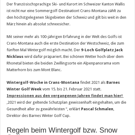
Der französischsprachige Ski- und Kurort im Schweizer Kanton Wallis
ist nicht nur eine Sommergolf-Destination! Crans-Montana zählt zu
den höchstgelegenen Skigebieten der Schweiz und gilt bis weit in den
März hinein als absolut schneesicher.
Mit seiner mehr als 100-jährigen Erfahrung in der Welt des Golfs ist
Crans-Montana auch die erste Destination der Westschweiz, die zum
fünften Mal Wintergolf möglich macht. Der
9-Loch Golfplatz Jack
Nicklaus
wird dafür präpariert. Bei schönen Wetter hoch über dem
Rhonetal bieten die beiden Zwillingsorte ein Alpenpanorama vom
Matterhorn bis zum Mont Blanc.
Wintergolf-Woche in Crans-Montana
findet 2021 als
Barnes
Winter Golf Week
vom 15. bis 21. Februar 2021 statt.
Impressionen aus den vergangenen Jahren findet man hier!
‚2021 wird der geltende Schutzplan gewissenhaft eingehalten, um die
Gesundheit aller zu gewährleisten “, erklärt
Pascal Schmalen
,
Direktor des Barnes Winter Golf Cup.
Regeln beim Wintergolf bzw. Snow