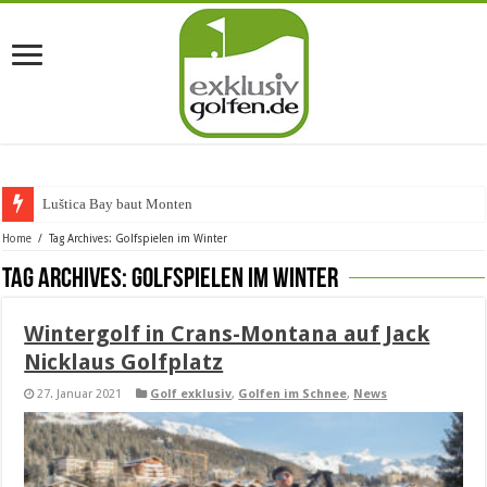
Luštica Bay baut Montenegros
Home
/
Tag Archives: Golfspielen im Winter
Tag Archives:
Golfspielen im Winter
Wintergolf in Crans-Montana auf Jack
Nicklaus Golfplatz
27. Januar 2021
Golf exklusiv
,
Golfen im Schnee
,
News