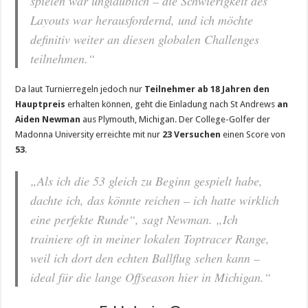
spielen war unglaublich – die Schwierigkeit des
Layouts war herausfordernd, und ich möchte
definitiv weiter an diesen globalen Challenges
teilnehmen.“
Da laut Turnierregeln jedoch nur
Teilnehmer ab 18 Jahren den
Hauptpreis
erhalten können, geht die Einladung nach St Andrews
an
Aiden Newman
aus Plymouth, Michigan. Der College-Golfer der
Madonna University erreichte mit nur
23 Versuchen
einen Score von
53
.
„Als ich die 53 gleich zu Beginn gespielt habe,
dachte ich, das könnte reichen – ich hatte wirklich
eine perfekte Runde“, sagt Newman. „Ich
trainiere oft in meiner lokalen Toptracer Range,
weil ich dort den echten Ballflug sehen kann –
ideal für die lange Offseason hier in Michigan.“