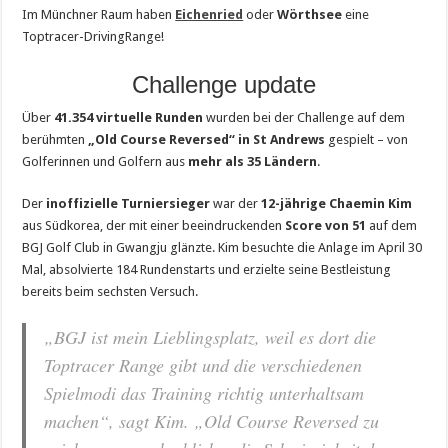
Im Münchner Raum haben
Eichenried
oder
Wörthsee
eine
Toptracer-DrivingRange!
Challenge update
Über
41.354 virtuelle Runden
wurden bei der Challenge auf dem
berühmten
„Old Course Reversed“ in St Andrews
gespielt – von
Golferinnen und Golfern aus
mehr als 35 Ländern
.
Der
inoffizielle Turniersieger
war der
12-jährige Chaemin Kim
aus Südkorea, der mit einer beeindruckenden
Score von 51
auf dem
BGJ Golf Club in Gwangju glänzte. Kim besuchte die Anlage im April 30
Mal, absolvierte 184 Rundenstarts und erzielte seine Bestleistung
bereits beim sechsten Versuch.
„BGJ ist mein Lieblingsplatz, weil es dort die
Toptracer Range gibt und die verschiedenen
Spielmodi das Training richtig unterhaltsam
machen“, sagt Kim. „Old Course Reversed zu