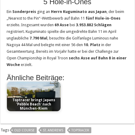
5 Hole-in-Ones
Ein
Sonderpreis
ging an
Herrn Kuguminato aus Japan
, der beim
„Nearest to the Pin“-Wettbewerb auf Bahn 11
fünf Hole-in-Ones
erzielte. Insgesamt wurden
69 Asse
bei
3.953.882 Schlägen
registriert. Kuguminato spielte die umgedrehte Bahn 11 im April
unglaubliche
7.790 Mal
, besuchte die Golfanlage Luminous nahe
Nagoya 44 Mal und belegte mit einer 56 den
10. Platz
in der
Gesamtwertung. Bereits im Vorjahr hatte er bei der Challenge zur
Open Championship in Royal Troon
sechs Asse auf Bahn 8 in einer
Woche
erzielt.
Ähnliche Beiträge:
Toptracer bringt Japans
'Pebble Beach' nach
München-Riem
Tags
OLD COURSE
ST. ANDREWS
TOPTRACER