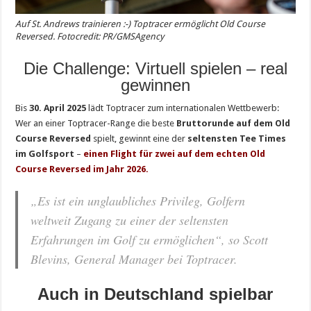
Auf St. Andrews trainieren :-) Toptracer ermöglicht Old Course
Reversed. Fotocredit: PR/GMSAgency
Die Challenge: Virtuell spielen – real
gewinnen
Bis
30. April 2025
lädt Toptracer zum internationalen Wettbewerb:
Wer an einer Toptracer-Range die beste
Bruttorunde auf dem Old
Course Reversed
spielt, gewinnt eine der
seltensten Tee Times
im Golfsport
–
einen Flight für zwei auf dem echten Old
Course Reversed im Jahr 2026.
„Es ist ein unglaubliches Privileg, Golfern
weltweit Zugang zu einer der seltensten
Erfahrungen im Golf zu ermöglichen“,
so Scott
Blevins, General Manager bei Toptracer.
Auch in Deutschland spielbar