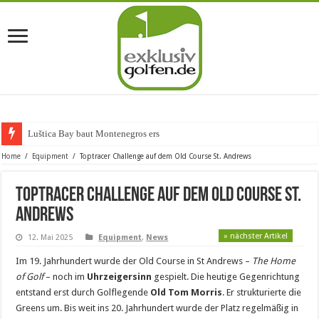
Luštica Bay baut Montenegros erste Golf-Com
Home
/
Equipment
/
Toptracer Challenge auf dem Old Course St. Andrews
Toptracer Challenge auf dem Old Course St.
Andrews
» nächster Artikel
12. Mai 2025
Equipment
,
News
Im 19. Jahrhundert wurde der Old Course in St Andrews –
The Home
of Golf
– noch im
Uhrzeigersinn
gespielt. Die heutige Gegenrichtung
entstand erst durch Golflegende
Old Tom Morris
. Er strukturierte die
Greens um. Bis weit ins 20. Jahrhundert wurde der Platz regelmäßig in