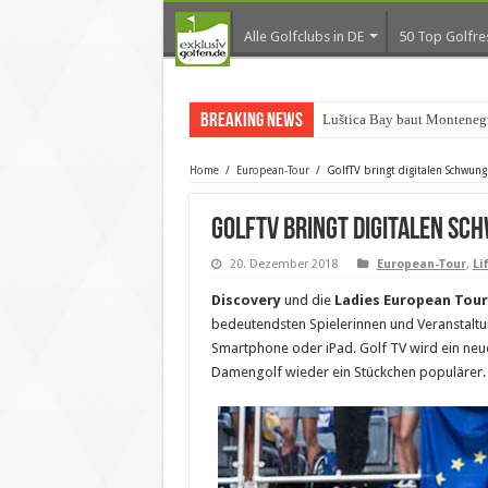
Alle Golfclubs in DE
50 Top Golfre
Breaking News
Luštica Bay baut Monteneg
Home
/
European-Tour
/
GolfTV bringt digitalen Schwung
GolfTV bringt digitalen Sc
20. Dezember 2018
European-Tour
,
Li
Discovery
und die
Ladies European Tour
bedeutendsten Spielerinnen und Veranstaltu
Smartphone oder iPad. Golf TV wird ein neues
Damengolf wieder ein Stückchen populärer.