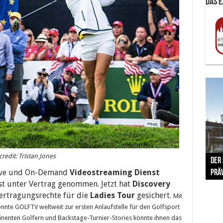
Das 
The 
edit: Tristan Jones
Der
Lušt
Vom 
Clar
trad
Live und On-Demand
Videostreaming Dienst
Prä
Com
schr
ber
Her
t unter Vertrag genommen. Jetzt hat
Discovery
bertragungsrechte für die
Ladies Tour
gesichert.
Mit
te GOLFTV weltweit zur ersten Anlaufstelle für den Golfsport
nenten Golfern und Backstage-Turnier-Stories könnte ihnen das