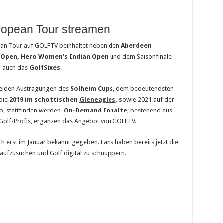
ropean Tour streamen
pean Tour auf GOLFTV beinhaltet neben den
Aberdeen
 Open, Hero Women’s Indian Open
und dem Saisonfinale
a
auch das
GolfSixes
.
beiden Austragungen des
Solheim Cups
, dem bedeutendsten
die
2019 im schottischen
Gleneagles
, s
owie 2021 auf der
io, stattfinden werden.
On-Demand Inhalte
, bestehend aus
 Golf-Profis, ergänzen das Angebot von GOLFTV.
 erst im Januar bekannt gegeben. Fans haben bereits jetzt die
aufzusuchen und Golf digital zu schnuppern.