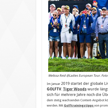
Melissa Reid @Ladies European Tour. Fotocr
2019 startet der globale 
Im Januar
GOLFTV
.
Tiger Woods
wurde längs
sich für mehrere Jahre noch die Ü
dem stetig wachsenden Content-Angebot könn
werden. Mit
Golftrainingstipps
von promi