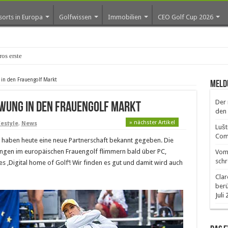
sorts in Europa
Golfwissen
Immobilien
CEO Golf Cup 2026
ros erste Golf-Community
 in den Frauengolf Markt
Meld
Der 
hwung in den Frauengolf Markt
den 
» nächster Artikel
festyle
,
News
Lušt
Comm
haben heute eine neue Partnerschaft bekannt gegeben. Die
ngen im europäischen Frauengolf flimmern bald über PC,
Vom 
schr
 ‚Digital home of Golf‘! Wir finden es gut und damit wird auch
Clar
ber
Juli