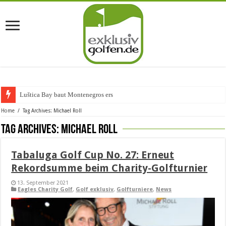
Luštica Bay baut Montenegros erste Golf-Commu
Home
/
Tag Archives: Michael Roll
Tag Archives:
Michael Roll
Tabaluga Golf Cup No. 27: Erneut
Rekordsumme beim Charity-Golfturnier
13. September 2021
Eagles Charity Golf
,
Golf exklusiv
,
Golfturniere
,
News