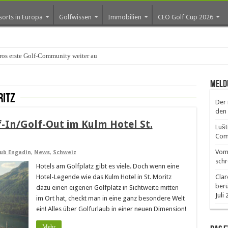
sorts in Europa
Golfwissen
Immobilien
CEO Golf Cup 2026
os erste Golf-Community weiter aus
Meld
ritz
Der 
den 
f-In/Golf-Out im Kulm Hotel St.
Lušt
Comm
Vom 
aub Engadin
,
News
,
Schweiz
schr
Hotels am Golfplatz gibt es viele. Doch wenn eine
Hotel-Legende wie das Kulm Hotel in St. Moritz
Clar
ber
dazu einen eigenen Golfplatz in Sichtweite mitten
Juli
im Ort hat, checkt man in eine ganz besondere Welt
ein! Alles über Golfurlaub in einer neuen Dimension!
Mehr