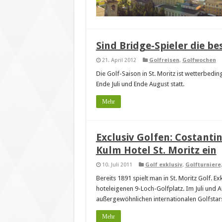
Sind Bridge-Spieler die be
21. April 2012
Golfreisen
,
Golfwochen
Die Golf-Saison in St. Moritz ist wetterbedi
Ende Juli und Ende August statt.
Mehr
Exclusiv Golfen: Costanti
Kulm Hotel St. Moritz ein
10. Juli 2011
Golf exklusiv
,
Golfturniere
Bereits 1891 spielt man in St. Moritz Golf. E
hoteleigenen 9-Loch-Golfplatz. Im Juli und A
außergewöhnlichen internationalen Golfstar
Mehr