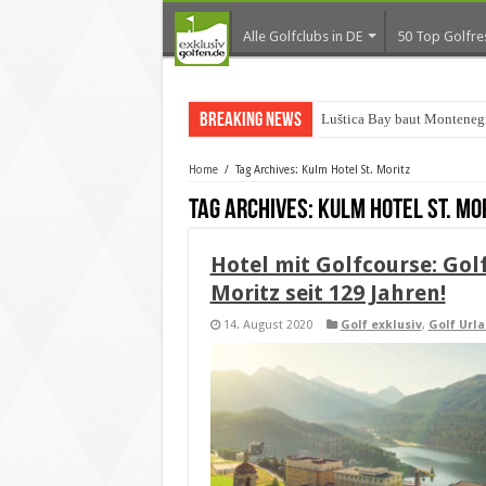
Alle Golfclubs in DE
50 Top Golfre
Breaking News
Luštica Bay baut Montenegr
Home
/
Tag Archives: Kulm Hotel St. Moritz
Tag Archives:
Kulm Hotel St. Mo
Hotel mit Golfcourse: Gol
Moritz seit 129 Jahren!
14. August 2020
Golf exklusiv
,
Golf Url