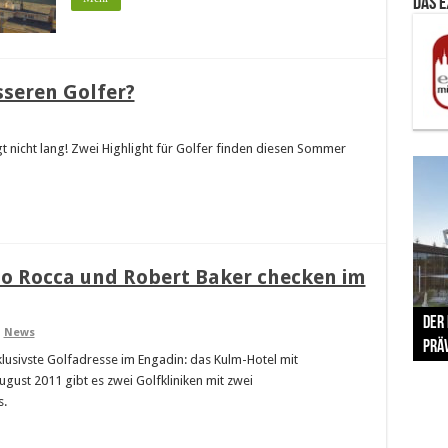
Das 
sseren Golfer?
ngt nicht lang! Zwei Highlight für Golfer finden diesen Sommer
no Rocca und Robert Baker checken im
The 
Der
Lušt
Vom 
Clar
trad
,
News
Prä
Com
schr
ber
Her
xklusivste Golfadresse im Engadin: das Kulm-Hotel mit
ugust 2011 gibt es zwei Golfkliniken mit zwei
s.