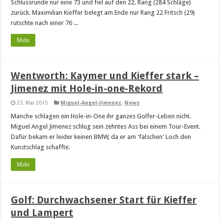
Schlussrunde nur eine 73 und fiel auf den 22. Rang (284 Schläge)
zurück. Maximilian Kieffer belegt am Ende nur Rang 22 Fritsch (29)
rutschte nach einer 76 ...
Mehr
Wentworth: Kaymer und Kieffer stark –
Jimenez mit Hole-in-one-Rekord
23. Mai 2015
Miguel-Angel-Jimenez
,
News
Manche schlagen ein Hole-in-One ihr ganzes Golfer-Leben nicht.
Miguel Angel Jimenez schlug sein zehntes Ass bei einem Tour-Event.
Dafür bekam er leider keinen BMW, da er am 'falschen' Loch den
Kunstschlag schaffte.
Mehr
Golf: Durchwachsener Start für Kieffer
und Lampert