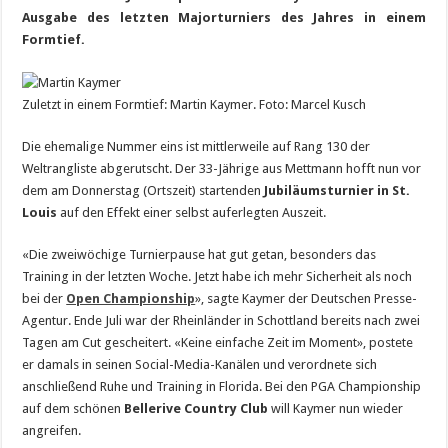
Ausgabe des letzten Majorturniers des Jahres in einem
Formtief.
Zuletzt in einem Formtief: Martin Kaymer. Foto: Marcel Kusch
Die ehemalige Nummer eins ist mittlerweile auf Rang 130 der
Weltrangliste abgerutscht. Der 33-Jährige aus Mettmann hofft nun vor
dem am Donnerstag (Ortszeit) startenden
Jubiläumsturnier in St.
Louis
auf den Effekt einer selbst auferlegten Auszeit.
«Die zweiwöchige Turnierpause hat gut getan, besonders das
Training in der letzten Woche. Jetzt habe ich mehr Sicherheit als noch
bei der
Open Championship
», sagte Kaymer der Deutschen Presse-
Agentur. Ende Juli war der Rheinländer in Schottland bereits nach zwei
Tagen am Cut gescheitert. «Keine einfache Zeit im Moment», postete
er damals in seinen Social-Media-Kanälen und verordnete sich
anschließend Ruhe und Training in Florida. Bei den PGA Championship
auf dem schönen
Bellerive Country Club
will Kaymer nun wieder
angreifen.