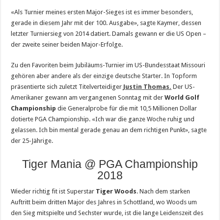
«Als Turnier meines ersten Major-Sieges ist es immer besonders,
gerade in diesem Jahr mit der 100. Ausgabe», sagte Kaymer, dessen
letzter Turniersieg von 2014 datiert. Damals gewann er die US Open –
der zweite seiner beiden Major-Erfolge.
Zu den Favoriten beim Jubiläums-Turnier im US-Bundesstaat Missouri
gehören aber andere als der einzige deutsche Starter. In Topform
präsentierte sich zuletzt Titelverteidiger
Justin Thomas.
Der US-
Amerikaner gewann am vergangenen Sonntag mit der
World Golf
Championship
die Generalprobe für die mit 10,5 Millionen Dollar
dotierte PGA Championship. «Ich war die ganze Woche ruhig und
gelassen. Ich bin mental gerade genau an dem richtigen Punkt», sagte
der 25-Jährige.
Tiger Mania @ PGA Championship
2018
Wieder richtig fit ist Superstar
Tiger Woods
. Nach dem starken
Auftritt beim dritten Major des Jahres in Schottland, wo Woods um
den Sieg mitspielte und Sechster wurde, ist die lange Leidenszeit des