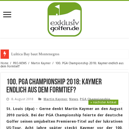
Luštica Bay baut Montenegros erste
Home
/
PRO-NEWS
/
Martin Kaymer
/
100. PGA Championship 2018: Kaymer endlich aus
dem Formtief?
100. PGA Championship 2018: Kaymer
endlich aus dem Formtief?
8. August 2018
Martin Kaymer
,
News
,
PGA Championship
» nächster Artikel
St. Louis (dpa) – Gerne denkt Martin Kaymer an den August
2010 zurück. Bei der PGA Championship feierte der deutsche
Golfer seinen umjubelten Premieren-Titel auf der lukrativen
US-Tour. Acht Jahre später steckt Kaymer vor der 100.