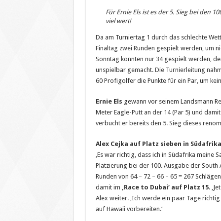
Für Ernie Els ist es der 5. Sieg bei den 
viel wert!
Da am Turniertag 1 durch das schlechte Wett
Finaltag zwei Runden gespielt werden, um ni
Sonntag konnten nur 34 gespielt werden, de
unspielbar gemacht. Die Turnierleitung na
60 Profigolfer die Punkte für ein Par, um kei
Ernie Els
gewann vor seinem Landsmann Retie
Meter Eagle-Putt an der 14 (Par 5) und dam
verbucht er bereits den 5. Sieg dieses renom
Alex Cejka auf Platz sieben in Südafrik
‚Es war richtig, dass ich in Südafrika meine 
Platzierung bei der 100. Ausgabe der South
Runden von 64 – 72 – 66 – 65 = 267 Schlägen
damit im
‚Race to Dubai‘ auf Platz 15
. ‚J
Alex weiter. ‚Ich werde ein paar Tage richt
auf Hawaii vorbereiten.‘