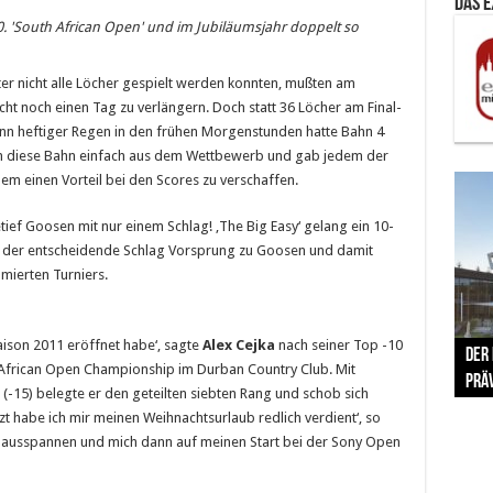
Das 
100. 'South African Open' und im Jubiläumsjahr doppelt so
er nicht alle Löcher gespielt werden konnten, mußten am
cht noch einen Tag zu verlängern. Doch statt 36 Löcher am Final-
nn heftiger Regen in den frühen Morgenstunden hatte Bahn 4
hm diese Bahn einfach aus dem Wettbewerb und gab jedem der
nem einen Vorteil bei den Scores zu verschaffen.
f Goosen mit nur einem Schlag! ‚The Big Easy‘ gelang ein 10-
it der entscheidende Schlag Vorsprung zu Goosen und damit
mierten Turniers.
a
The 
Saison 2011 eröffnet habe‘, sagte
Alex Cejka
nach seiner Top -10
Der
Lušt
Vom 
Clar
trad
 African Open Championship im Durban Country Club. Mit
Prä
Com
schr
ber
Her
 (-15) belegte er den geteilten siebten Rang und schob sich
etzt habe ich mir meinen Weihnachtsurlaub redlich verdient‘, so
ig ausspannen und mich dann auf meinen Start bei der Sony Open