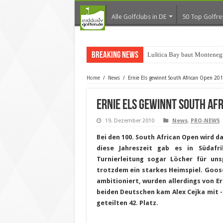
Alle Golfclubs in DE
50 Top Golfre
Breaking News
Luštica Bay baut Montenegr
Home
/
News
/
Ernie Els gewinnt South African Open 2011
Ernie Els gewinnt South Afr
19. Dezember 2010
News
,
PRO-NEWS
Bei den 100. South African Open wird d
diese Jahreszeit gab es in Südaf
Turnierleitung sogar Löcher für uns
trotzdem ein starkes Heimspiel. Goosen
ambitioniert, wurden allerdings von Ern
beiden Deutschen kam Alex Cejka mit -1
geteilten 42. Platz.