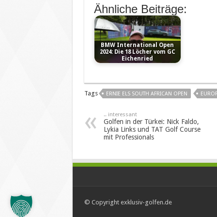
Ähnliche Beiträge:
BMW International Open
2024: Die 18 Löcher vom GC
Eichenried
Tags
ERNIE ELS SOUTH AFRICAN OPEN
EUROP
.. interessant
Golfen in der Türkei: Nick Faldo,
Lykia Links und TAT Golf Course
mit Professionals
© Copyright exklusiv-golfen.de