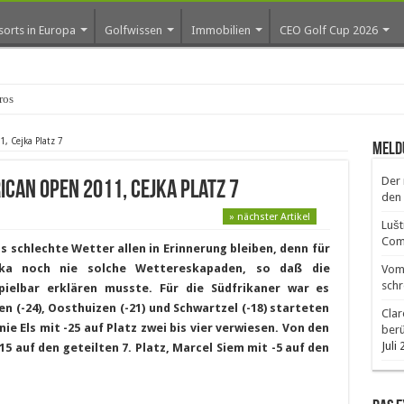
sorts in Europa
Golfwissen
Immobilien
CEO Golf Cup 2026
os erste Golf
, Cejka Platz 7
Meld
Der 
ican Open 2011, Cejka Platz 7
den 
» nächster Artikel
Lušt
Comm
as schlechte Wetter allen in Erinnerung bleiben, denn für
rika noch nie solche Wettereskapaden, so daß die
Vom 
schr
pielbar erklären musste. Für die Südfrikaner war es
 (-24), Oosthuizen (-21) und Schwartzel (-18) starteten
Clar
ie Els mit -25 auf Platz zwei bis vier verwiesen. Von den
ber
Juli
5 auf den geteilten 7. Platz, Marcel Siem mit -5 auf den