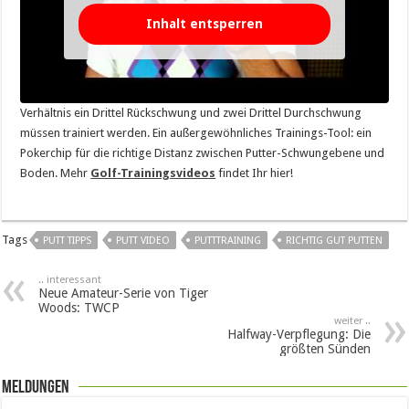
Inhalt entsperren
Verhältnis ein Drittel Rückschwung und zwei Drittel Durchschwung
müssen trainiert werden. Ein außergewöhnliches Trainings-Tool: ein
Pokerchip für die richtige Distanz zwischen Putter-Schwungebene und
Boden. Mehr
Golf-Trainingsvideos
findet Ihr hier!
Tags
PUTT TIPPS
PUTT VIDEO
PUTTTRAINING
RICHTIG GUT PUTTEN
.. interessant
Neue Amateur-Serie von Tiger
Woods: TWCP
weiter ..
Halfway-Verpflegung: Die
größten Sünden
Meldungen