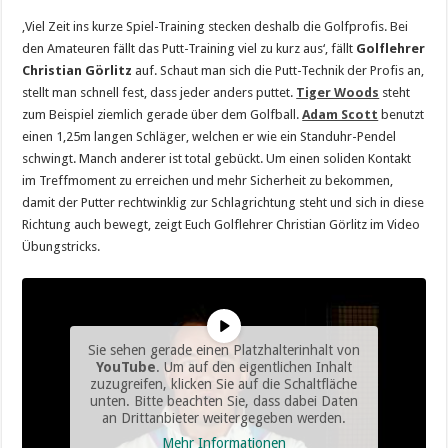
‚Viel Zeit ins kurze Spiel-Training stecken deshalb die Golfprofis. Bei
den Amateuren fällt das Putt-Training viel zu kurz aus‘, fällt
Golflehrer
Christian Görlitz
auf. Schaut man sich die Putt-Technik der Profis an,
stellt man schnell fest, dass jeder anders puttet.
Tiger Woods
steht
zum Beispiel ziemlich gerade über dem Golfball.
Adam Scott
benutzt
einen 1,25m langen Schläger, welchen er wie ein Standuhr-Pendel
schwingt. Manch anderer ist total gebückt. Um einen soliden Kontakt
im Treffmoment zu erreichen und mehr Sicherheit zu bekommen,
damit der Putter rechtwinklig zur Schlagrichtung steht und sich in diese
Richtung auch bewegt, zeigt Euch Golflehrer Christian Görlitz im Video
Übungstricks.
Sie sehen gerade einen Platzhalterinhalt von
YouTube
. Um auf den eigentlichen Inhalt
zuzugreifen, klicken Sie auf die Schaltfläche
unten. Bitte beachten Sie, dass dabei Daten
an Drittanbieter weitergegeben werden.
Mehr Informationen