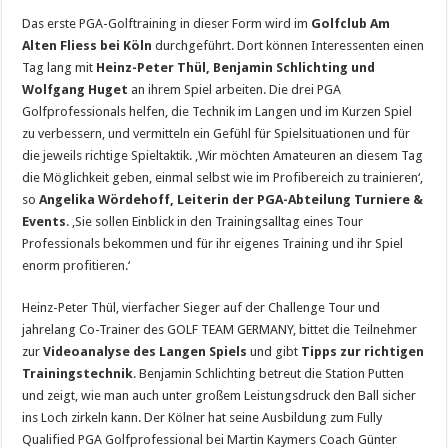
Das erste PGA-Golftraining in dieser Form wird im
Golfclub Am
Alten Fliess bei Köln
durchgeführt. Dort können Interessenten einen
Tag lang mit
Heinz-Peter Thül, Benjamin Schlichting und
Wolfgang Huget
an ihrem Spiel arbeiten. Die drei PGA
Golfprofessionals helfen, die Technik im Langen und im Kurzen Spiel
zu verbessern, und vermitteln ein Gefühl für Spielsituationen und für
die jeweils richtige Spieltaktik. ‚Wir möchten Amateuren an diesem Tag
die Möglichkeit geben, einmal selbst wie im Profibereich zu trainieren‘,
so
Angelika Wördehoff, Leiterin der PGA-Abteilung Turniere &
Events
. ‚Sie sollen Einblick in den Trainingsalltag eines Tour
Professionals bekommen und für ihr eigenes Training und ihr Spiel
enorm profitieren.‘
Heinz-Peter Thül, vierfacher Sieger auf der Challenge Tour und
jahrelang Co-Trainer des GOLF TEAM GERMANY, bittet die Teilnehmer
zur
Videoanalyse des Langen Spiels
und gibt
Tipps zur richtigen
Trainingstechnik
. Benjamin Schlichting betreut die Station Putten
und zeigt, wie man auch unter großem Leistungsdruck den Ball sicher
ins Loch zirkeln kann. Der Kölner hat seine Ausbildung zum Fully
Qualified PGA Golfprofessional bei Martin Kaymers Coach Günter