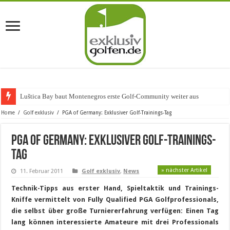
Luštica Bay baut Montenegros erste Golf-Community weiter aus
Home
/
Golf exklusiv
/
PGA of Germany: Exklusiver Golf-Trainings-Tag
PGA of Germany: Exklusiver Golf-Trainings-
Tag
» nächster Artikel
11. Februar 2011
Golf exklusiv
,
News
Technik-Tipps aus erster Hand, Spieltaktik und Trainings-
Kniffe vermittelt von Fully Qualified PGA Golfprofessionals,
die selbst über große Turniererfahrung verfügen: Einen Tag
lang können interessierte Amateure mit drei Professionals