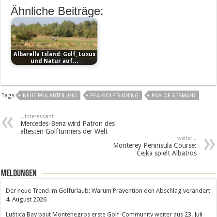
Ähnliche Beiträge:
Albarella Island: Golf, Luxus
und Natur auf…
Tags
NEUE PGA ABTEILUNG
PGA GOLFTRAINING
PGA OF GERMANY
.. interessant
Mercedes-Benz wird Patron des
ältesten Golfturniers der Welt
weiter ..
Monterey Peninsula Course:
Cejka spielt Albatros
Meldungen
Der neue Trend im Golfurlaub: Warum Prävention den Abschlag verändert
4. August 2026
Luštica Bay baut Montenegros erste Golf-Community weiter aus
23. Juli