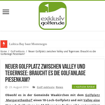
Luštica Bay baut Montenegros erste
Home
/
Golf exklusiv
/
Neuer Golfplatz zwischen Valley und Tegernsee: Braucht es die
Golfanlage Piesenkam?
Neuer Golfplatz zwischen Valley und
Tegernsee: Braucht es die Golfanlage
Piesenkam?
» nächster Artikel
23. August 2014
Golf exklusiv
,
News
Obwohl es in der Gemeinde Waakirchen mit dem
Golfplatz
‚Margarethenhof‘
einen 18-Loch-Golfplatz und mit
Valley eine