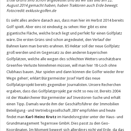
Erste Grüns sind schon angedeutet und als wir das Bild am 22.
August 2014 gemacht haben, haben Traktoren auch Erde bewegt.
Fotocredit: exklusiv-golfen.de
Es sieht alles andere danach aus, dass man hier im Herbst 2014 bereits
Golf spielt. Aber eins ist eindeutig zu sehen: Hier gibt es eine
gigantische Fläche, welche brach liegt und perfekt für einen Golfplatz
wäre. Die ersten Grüns sind schon angedeutet, den Verlauf der
Bahnen kann man bereits erahnen. 85 Hektar soll der neue Golfplatz
groß werden und im Gegensatz zu den anderen bayerischen
Golfplätzen, welche alle wegen des schlechten Wetters unschätzbare
Greenfee-Verluste hinnehmen müssen, will man hier 18-Loch ohne
Clubhaus bauen. ‚Nur spielen und dann können die Golfer wieder ihrer
Wege gehen‘, erklärt Bürgermeister Josef Hartl das neue
Golfplatzprojekt bereits gegenüber Journalisten. Unsere Recherchen
ergaben, dass das Golfplatzprojekt gar nicht so neu ist. Bereits 2004
ist der Waakirchener Bürgermeister auf Investoren-Suche und erhält
einen Tipp. Damals wurde ihm der Geschäftsführer der Immobilien
Beteiligung- und Vertriebsgesellschaft ‚IBV‘ empfohlen und heute
findet man
Karl-Heinz Krutz
im Handelsregister unter der Haus- und
Grundmanagement Tegernsee GmbH. Dies passt zu den Geo-
Koordinaten. Im Moment bewegt sich allerdings nicht viel Erde, da das