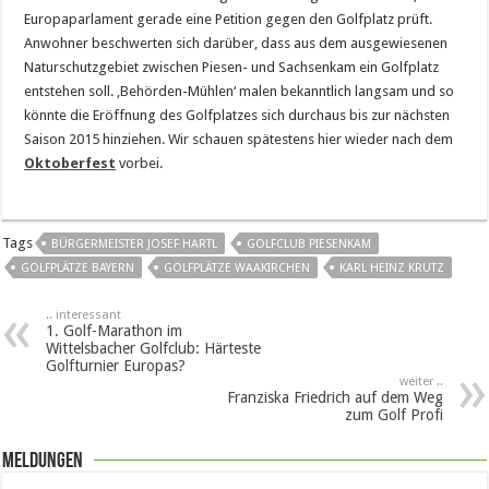
Europaparlament gerade eine Petition gegen den Golfplatz prüft.
Anwohner beschwerten sich darüber, dass aus dem ausgewiesenen
Naturschutzgebiet zwischen Piesen- und Sachsenkam ein Golfplatz
entstehen soll. ‚Behörden-Mühlen‘ malen bekanntlich langsam und so
könnte die Eröffnung des Golfplatzes sich durchaus bis zur nächsten
Saison 2015 hinziehen. Wir schauen spätestens hier wieder nach dem
Oktoberfest
vorbei.
Tags
BÜRGERMEISTER JOSEF HARTL
GOLFCLUB PIESENKAM
GOLFPLÄTZE BAYERN
GOLFPLÄTZE WAAKIRCHEN
KARL HEINZ KRUTZ
.. interessant
1. Golf-Marathon im
Wittelsbacher Golfclub: Härteste
Golfturnier Europas?
weiter ..
Franziska Friedrich auf dem Weg
zum Golf Profi
Meldungen