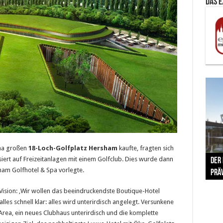
Das 
The 
8ha großen
18-Loch-Golfplatz Hersham
kaufte, fragten sich
isiert auf Freizeitanlagen mit einem Golfclub. Dies wurde dann
Der
Lušt
Vom 
Clar
trad
sham Golfhotel & Spa vorlegte.
Prä
Com
schr
ber
Her
 Vision: ‚Wir wollen das beeindruckendste Boutique-Hotel
lles schnell klar: alles wird unterirdisch angelegt. Versunkene
Area, ein neues Clubhaus unterirdisch und die komplette