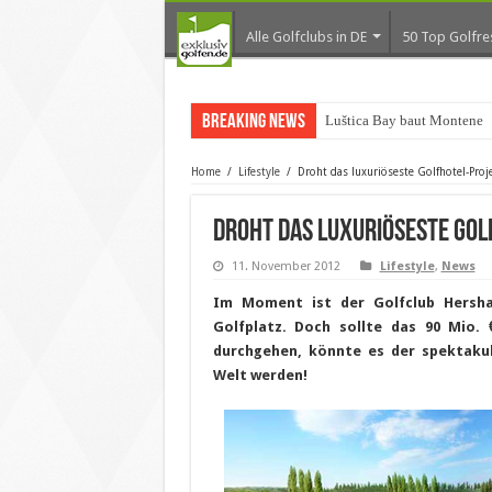
Alle Golfclubs in DE
50 Top Golfre
Breaking News
Luštica Bay baut Monteneg
Home
/
Lifestyle
/
Droht das luxuriöseste Golfhotel-Proje
Droht das luxuriöseste Gol
11. November 2012
Lifestyle
,
News
Im Moment ist der Golfclub Hersh
Golfplatz. Doch sollte das 90 Mio.
durchgehen, könnte es der spektakul
Welt werden!