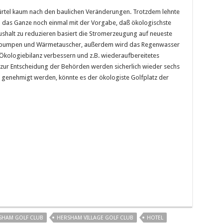
gürtel kaum nach den baulichen Veränderungen. Trotzdem lehnte
n das Ganze noch einmal mit der Vorgabe, daß ökologischste
ushalt zu reduzieren basiert die Stromerzeugung auf neueste
epumpen und Wärmetauscher, außerdem wird das Regenwasser
e Ökologiebilanz verbessern und z.B. wiederaufbereitetes
zur Entscheidung der Behörden werden sicherlich wieder sechs
t genehmigt werden, könnte es der ökologiste Golfplatz der
SHAM GOLF CLUB
HERSHAM VILLAGE GOLF CLUB
HOTEL