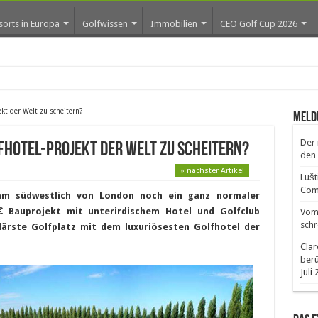
sorts in Europa
Golfwissen
Immobilien
CEO Golf Cup 2026
ros erste Golf-Commu
kt der Welt zu scheitern?
Meld
Der 
fhotel-Projekt der Welt zu scheitern?
den 
» nächster Artikel
Lušt
Comm
am südwestlich von London noch ein ganz normaler
 € Bauprojekt mit unterirdischem Hotel und Golfclub
Vom 
schr
ärste Golfplatz mit dem luxuriösesten Golfhotel der
Clar
ber
Juli