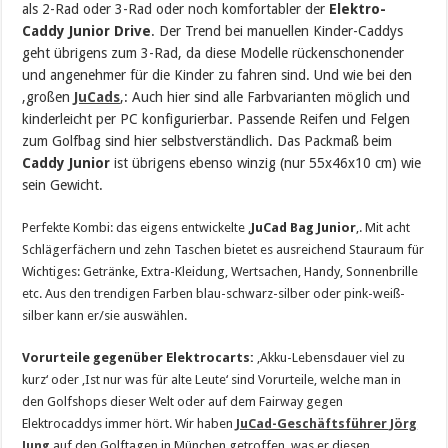
als 2-Rad oder 3-Rad oder noch komfortabler der
Elektro-
Caddy Junior Drive
. Der Trend bei manuellen Kinder-Caddys
geht übrigens zum 3-Rad, da diese Modelle rückenschonender
und angenehmer für die Kinder zu fahren sind. Und wie bei den
‚großen
JuCads
‚: Auch hier sind alle Farbvarianten möglich und
kinderleicht per PC konfigurierbar. Passende Reifen und Felgen
zum Golfbag sind hier selbstverständlich. Das Packmaß beim
Caddy Junior
ist übrigens ebenso winzig (nur 55x46x10 cm) wie
sein Gewicht.
Perfekte Kombi: das eigens entwickelte ‚
JuCad Bag Junior
‚. Mit acht
Schlägerfächern und zehn Taschen bietet es ausreichend Stauraum für
Wichtiges: Getränke, Extra-Kleidung, Wertsachen, Handy, Sonnenbrille
etc. Aus den trendigen Farben blau-schwarz-silber oder pink-weiß-
silber kann er/sie auswählen.
Vorurteile gegenüber Elektrocarts:
‚Akku-Lebensdauer viel zu
kurz‘ oder ‚Ist nur was für alte Leute‘ sind Vorurteile, welche man in
den Golfshops dieser Welt oder auf dem Fairway gegen
Elektrocaddys immer hört. Wir haben
JuCad-Geschäftsführer Jörg
Jung
auf den Golftagen in München getroffen, was er diesen