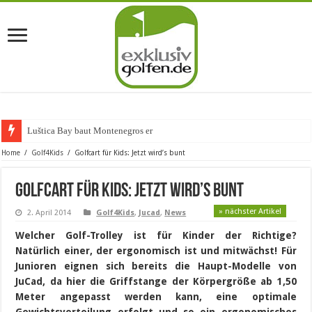
Luštica Bay baut Montenegros erste Gol
Home
/
Golf4Kids
/
Golfcart für Kids: Jetzt wird’s bunt
Golfcart für Kids: Jetzt wird’s bunt
» nächster Artikel
2. April 2014
Golf4Kids
,
Jucad
,
News
Welcher Golf-Trolley ist für Kinder der Richtige?
Natürlich einer, der ergonomisch ist und mitwächst! Für
Junioren eignen sich bereits die Haupt-Modelle von
JuCad, da hier die Griffstange der Körpergröße ab 1,50
Meter angepasst werden kann, eine optimale