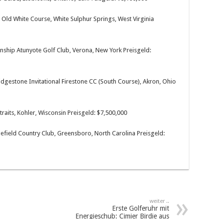
 Old White Course, White Sulphur Springs, West Virginia
ship Atunyote Golf Club, Verona, New York Preisgeld:
gestone Invitational Firestone CC (South Course), Akron, Ohio
aits, Kohler, Wisconsin Preisgeld: $7,500,000
eld Country Club, Greensboro, North Carolina Preisgeld:
weiter ..
Erste Golferuhr mit
Energieschub: Cimier Birdie aus