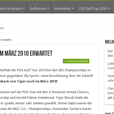
sorts in Europa
Golfwissen
Immobilien
CEO Golf Cup 2026
ros erste Golf-Community w
 erwartet
Meld
Der 
im März 2010 erwartet
den 
» nächster Artikel
Lušt
Comm
Auftakt der PGA Golf Tour 2010 bei den SBS Championships in
mon gegenüber Sky Sports seine Einschätzung über die Zukunft
Vom 
schr
back von Tiger noch im März 2010!
Clar
-Season auf der PGA Tour mit den 4 Turnieren: Honda Classics,
ber
ship und Arnold Palmer Invitational. Tiger Woods hatte die
Juli
 er spielte, immer sehr selektiv gewählt. Immer dabei waren die
 sowie die WGC-CA – Championships. Die beiden Turniere waren