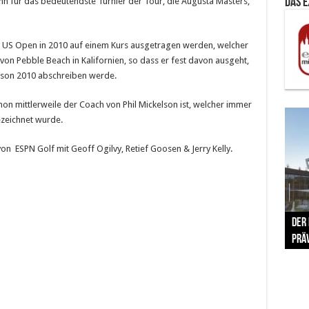
hn für das bedeutendste Turnier der Tour, die Augusta Masters,
Das 
e US Open in 2010 auf einem Kurs ausgetragen werden, welcher
on Pebble Beach in Kalifornien, so dass er fest davon ausgeht,
aison 2010 abschreiben werde.
mon mittlerweile der Coach von Phil Mickelson ist, welcher immer
zeichnet wurde.
on ESPN Golf mit Geoff Ogilvy, Retief Goosen & Jerry Kelly.
The 
Der
Lušt
Vom 
Clar
trad
Prä
Com
schr
ber
Her