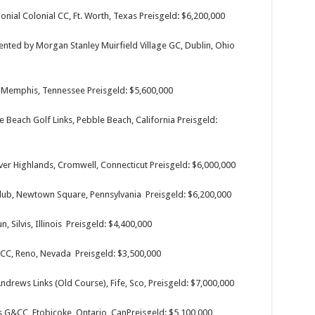
onial Colonial CC, Ft. Worth, Texas Preisgeld: $6,200,000
nted by Morgan Stanley Muirfield Village GC, Dublin, Ohio
, Memphis, Tennessee Preisgeld: $5,600,000
Beach Golf Links, Pebble Beach, California Preisgeld:
er Highlands, Cromwell, Connecticut Preisgeld: $6,000,000
Club, Newtown Square, Pennsylvania Preisgeld: $6,200,000
 Silvis, Illinois Preisgeld: $4,400,000
C, Reno, Nevada Preisgeld: $3,500,000
ndrews Links (Old Course), Fife, Sco, Preisgeld: $7,000,000
 G&CC, Etobicoke, Ontario, CanPreisgeld: $5,100,000