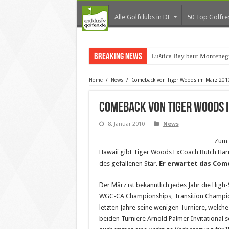
Alle Golfclubs in DE
50 Top Golfre
Breaking News
Luštica Bay baut Monteneg
Home
/
News
/
Comeback von Tiger Woods im März 2010
Comeback von Tiger Woods 
8. Januar 2010
News
Zum 
Hawaii gibt Tiger Woods ExCoach Butch Har
des gefallenen Star.
Er erwartet das Come
Der März ist bekanntlich jedes Jahr die High
WGC-CA Championships, Transition Champion
letzten Jahre seine wenigen Turniere, welche
beiden Turniere Arnold Palmer Invitational