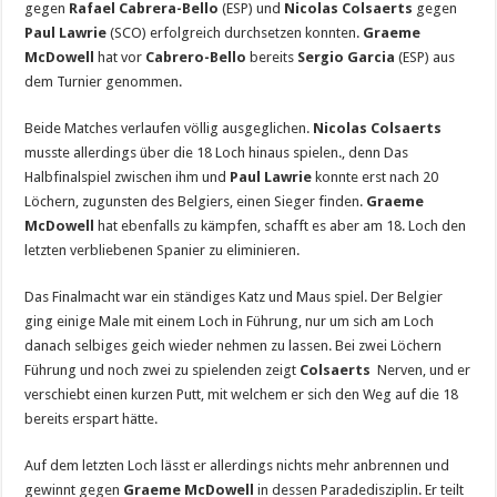
gegen
Rafael Cabrera-Bello
(ESP) und
Nicolas Colsaerts
gegen
Paul Lawrie
(SCO) erfolgreich durchsetzen konnten.
Graeme
McDowell
hat vor
Cabrero-Bello
bereits
Sergio Garcia
(ESP) aus
dem Turnier genommen.
Beide Matches verlaufen völlig ausgeglichen.
Nicolas Colsaerts
musste allerdings über die 18 Loch hinaus spielen., denn Das
Halbfinalspiel zwischen ihm und
Paul Lawrie
konnte erst nach 20
Löchern, zugunsten des Belgiers, einen Sieger finden.
Graeme
McDowell
hat ebenfalls zu kämpfen, schafft es aber am 18. Loch den
letzten verbliebenen Spanier zu eliminieren.
Das Finalmacht war ein ständiges Katz und Maus spiel. Der Belgier
ging einige Male mit einem Loch in Führung, nur um sich am Loch
danach selbiges geich wieder nehmen zu lassen. Bei zwei Löchern
Führung und noch zwei zu spielenden zeigt
Colsaerts
Nerven, und er
verschiebt einen kurzen Putt, mit welchem er sich den Weg auf die 18
bereits erspart hätte.
Auf dem letzten Loch lässt er allerdings nichts mehr anbrennen und
gewinnt gegen
Graeme McDowell
in dessen Paradedisziplin. Er teilt