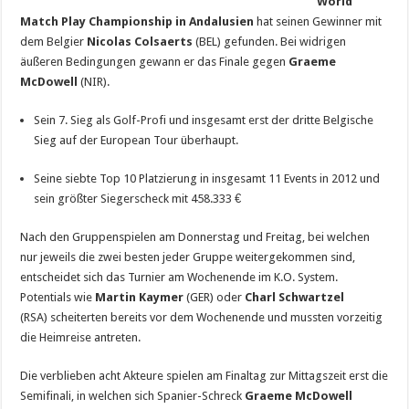
World
Match Play Championship in Andalusien
hat seinen Gewinner mit
dem Belgier
Nicolas Colsaerts
(BEL) gefunden. Bei widrigen
äußeren Bedingungen gewann er das Finale gegen
Graeme
McDowell
(NIR).
Sein 7. Sieg als Golf-Profi und insgesamt erst der dritte Belgische
Sieg auf der European Tour überhaupt.
Seine siebte Top 10 Platzierung in insgesamt 11 Events in 2012 und
sein größter Siegerscheck mit 458.333 €
Nach den Gruppenspielen am Donnerstag und Freitag, bei welchen
nur jeweils die zwei besten jeder Gruppe weitergekommen sind,
entscheidet sich das Turnier am Wochenende im K.O. System.
Potentials wie
Martin Kaymer
(GER) oder
Charl Schwartzel
(RSA) scheiterten bereits vor dem Wochenende und mussten vorzeitig
die Heimreise antreten.
Die verblieben acht Akteure spielen am Finaltag zur Mittagszeit erst die
Semifinali, in welchen sich Spanier-Schreck
Graeme McDowell