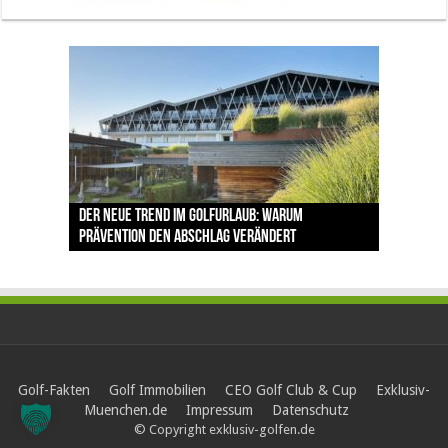
The Open 2026 in Royal Birkdale: Warum der
Der neue Trend im Golfurlaub: Warum
Luštica Bay baut Montenegros erste Golf-
Vom 85. Platz zur Claret Jug: Neuseeländer
Claret Jug: Warum Scottie Scheffler die
traditionsreiche Linksplatz zu den größten
Prävention den Abschlag verändert
Community weiter aus
schreibt bei The Open Geschichte
berühmteste Golftrophäe zurückgeben muss
Herausforderungen im Golfsport zählt
Golf-Fakten
Golf Immobilien
CEO Golf Club & Cup
Exklusiv-
Muenchen.de
Impressum
Datenschutz
© Copyright exklusiv-golfen.de