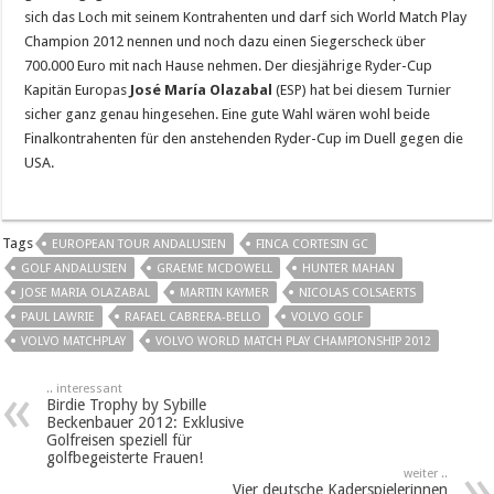
sich das Loch mit seinem Kontrahenten und darf sich World Match Play
Champion 2012 nennen und noch dazu einen Siegerscheck über
700.000 Euro mit nach Hause nehmen. Der diesjährige Ryder-Cup
Kapitän Europas
José María Olazabal
(ESP) hat bei diesem Turnier
sicher ganz genau hingesehen. Eine gute Wahl wären wohl beide
Finalkontrahenten für den anstehenden Ryder-Cup im Duell gegen die
USA.
Tags
EUROPEAN TOUR ANDALUSIEN
FINCA CORTESIN GC
GOLF ANDALUSIEN
GRAEME MCDOWELL
HUNTER MAHAN
JOSE MARIA OLAZABAL
MARTIN KAYMER
NICOLAS COLSAERTS
PAUL LAWRIE
RAFAEL CABRERA-BELLO
VOLVO GOLF
VOLVO MATCHPLAY
VOLVO WORLD MATCH PLAY CHAMPIONSHIP 2012
.. interessant
Birdie Trophy by Sybille
Beckenbauer 2012: Exklusive
Golfreisen speziell für
golfbegeisterte Frauen!
weiter ..
Vier deutsche Kaderspielerinnen