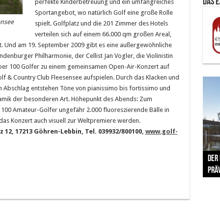
Das 
perfekte Kinderbetreuung und ein umfangreiches
Sportangebot, wo natürlich Golf eine große Rolle
ensee
spielt. Golfplatz und die 201 Zimmer des Hotels
verteilen sich auf einem 66.000 qm großen Areal,
ügt. Und am 19. September 2009 gibt es eine außergewöhnliche
nburger Philharmonie, der Cellist Jan Vogler, die Violinistin
über 100 Golfer zu einem gemeinsamen Open-Air-Konzert auf
lf & Country Club Fleesensee aufspielen. Durch das Klacken und
em Abschlag entstehen Töne von pianissimo bis fortissimo und
amik der besonderen Art. Höhepunkt des Abends: Zum
00 Amateur-Golfer ungefähr 2.000 fluoreszierende Bälle in
das Konzert auch visuell zur Weltpremiere werden.
 12, 17213 Göhren-Lebbin, Tel. 039932/800100,
www.golf-
The 
Der
Lušt
Vom 
Clar
trad
Prä
Com
schr
ber
Her