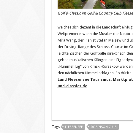
Golf & Classic im Golf & Country Club Flees
welches sich dezent in die Landschaft einf
Weltpremiere, wenn die Musiker der Neubrande
Mira Wang, der Pianist Stefan Malzew und 
der Driving-Range des Schloss-Course im Go
leichte Zischen der Golfbälle direkt nach d
geben musikalischen Klängen eine Eigendyn
„Hummelflug“ von Rimski-Korsakow werden 1
den nächtlichen Himmel schlagen. So dürfte 
Land Fleesensee Tourismus, Marktplatz
und-classics.de
Tags
FLEESENSEE
ROBINSON CLUB