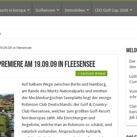
sorts in Europa
Golfwissen
Immobilien
CEO Golf Cup 2026
os erste
9.09.09 in Fleesensee
Meld
Der 
premiere am 19.09.09 in Fleesensee
den 
» nächster Artikel
Lušt
Comm
Auf halbem Wege zwischen Berlin und Hamburg,
am Rande des Müritz-Nationalparks und inmitten
Vom 
schr
der Mecklenburgischen Seenplatte liegt der einzige
Robinson Club Deutschlands: der Golf & Country-
Clar
Club Fleesensee, welcher zum größten Golf-Resort
ber
Juli
Nordeuropas zählt. Alle Einrichtungen und
Angebote, welche man an Robinson so schätzt, sind
natürlich vorhanden: Anspruchsvolle Kulinarik,