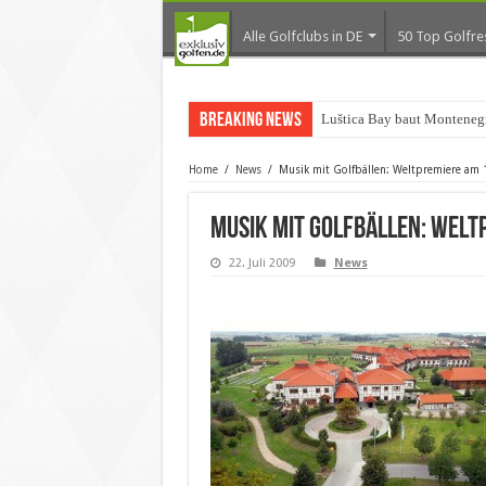
Alle Golfclubs in DE
50 Top Golfre
Breaking News
Luštica Bay baut Montenegr
Home
/
News
/
Musik mit Golfbällen: Weltpremiere am 1
Musik mit Golfbällen: Welt
22. Juli 2009
News