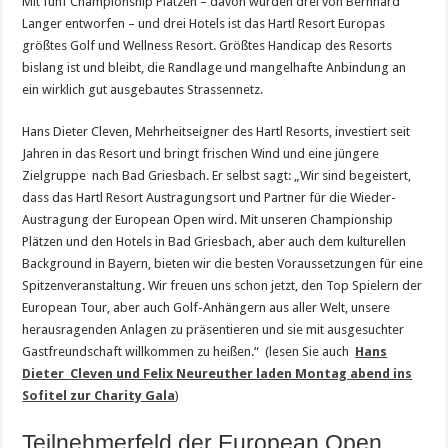
Mit fünf Championship Plätzen – davon wurden drei von Bernhard
Langer entworfen – und drei Hotels ist das Hartl Resort Europas
größtes Golf und Wellness Resort. Größtes Handicap des Resorts
bislang ist und bleibt, die Randlage und mangelhafte Anbindung an
ein wirklich gut ausgebautes Strassennetz.
Hans Dieter Cleven, Mehrheitseigner des Hartl Resorts, investiert seit
Jahren in das Resort und bringt frischen Wind und eine jüngere
Zielgruppe nach Bad Griesbach. Er selbst sagt: „Wir sind begeistert,
dass das Hartl Resort Austragungsort und Partner für die Wieder-
Austragung der European Open wird. Mit unseren Championship
Plätzen und den Hotels in Bad Griesbach, aber auch dem kulturellen
Background in Bayern, bieten wir die besten Voraussetzungen für eine
Spitzenveranstaltung. Wir freuen uns schon jetzt, den Top Spielern der
European Tour, aber auch Golf-Anhängern aus aller Welt, unsere
herausragenden Anlagen zu präsentieren und sie mit ausgesuchter
Gastfreundschaft willkommen zu heißen.“ (lesen Sie auch
Hans
Dieter Cleven und Felix Neureuther laden Montag abend ins
Sofitel zur Charity Gala
)
Teilnehmerfeld der European Open