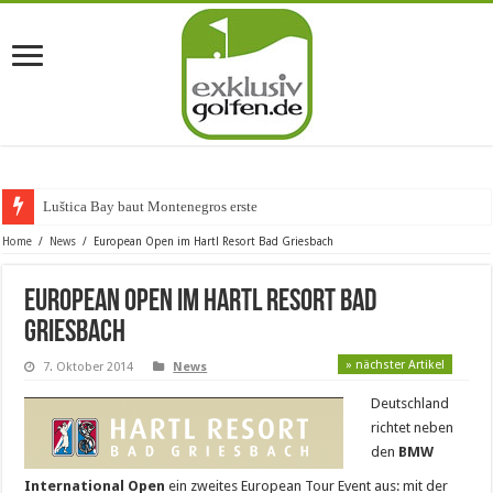
Luštica Bay baut Montenegros erste Golf-Co
Home
/
News
/
European Open im Hartl Resort Bad Griesbach
European Open im Hartl Resort Bad
Griesbach
» nächster Artikel
7. Oktober 2014
News
Deutschland
richtet neben
den
BMW
International Open
ein zweites European Tour Event aus: mit der