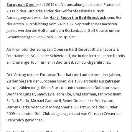
European Open
kehrt 2015 die Veranstaltung nach einer Pause seit
2009 in den Turnierkalender der Golfprofessionals zurück.
Austragungsort wird das
Hartl Resort in Bad Griesbach
sein. Bei
der ersten Durchführung vom 24. bis 27. September des nächsten
Jahres werden die Golfer auf dem Beckenbauer Golf Course um ein
Gesamtpreisgeld von 2 Mio. Euro spielen.
Als Promotor der European Open im Hartl Resort tritt die 4sports &
Entertainment AG aus der Schweiz auf, die in den letzten Jahren bereits
ein Challenge Tour Turnier in Bad Griesbach durchgeführt hat.
Der Vertrag mit der European Tour hat eine Laufzeit von drei Jahren.
Zu den Siegern der European Open, die 1978 erstmals ausgetragen
wurde, zählen die größten Stars des internationalen Golfsports wie
Bernhard Langer, Sandy Lyle, Tom Kite, Greg Norman, Ian Woosnam,
Sir Nick Faldo, Michael Campbell, Retief Goosen, Lee Westwood,
Darren Clarke oder Colin Montgomerie. Zuletzt wurde das Turnier
2009 im London Golf Club ausgetragen und von Christian Cévaer aus
Frankreich gewonnen.