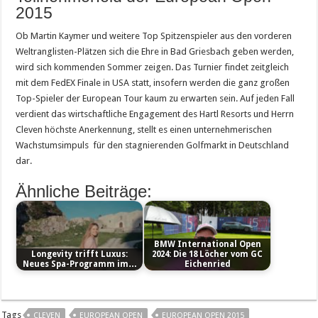
2015
Ob Martin Kaymer und weitere Top Spitzenspieler aus den vorderen
Weltranglisten-Plätzen sich die Ehre in Bad Griesbach geben werden,
wird sich kommenden Sommer zeigen. Das Turnier findet zeitgleich
mit dem FedEX Finale in USA statt, insofern werden die ganz großen
Top-Spieler der European Tour kaum zu erwarten sein. Auf jeden Fall
verdient das wirtschaftliche Engagement des Hartl Resorts und Herrn
Cleven höchste Anerkennung, stellt es einen unternehmerischen
Wachstumsimpuls für den stagnierenden Golfmarkt in Deutschland
dar.
Ähnliche Beiträge:
BMW International Open
Longevity trifft Luxus:
2024: Die 18 Löcher vom GC
Neues Spa-Programm im…
Eichenried
Tags
CLEVEN
EUROPEAN OPEN
EUROPEAN OPEN 2015