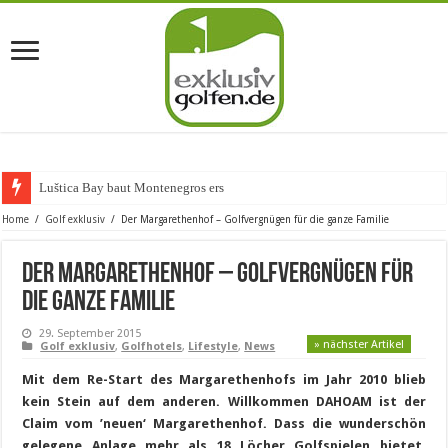
Luštica Bay baut Montenegros erste Golf-Comm
Home
/
Golf exklusiv
/
Der Margarethenhof – Golfvergnügen für die ganze Familie
Der Margarethenhof – Golfvergnügen für
die ganze Familie
29. September 2015
» nächster Artikel
Golf exklusiv
,
Golfhotels
,
Lifestyle
,
News
Mit dem Re-Start des Margarethenhofs im Jahr 2010 blieb
kein Stein auf dem anderen. Willkommen DAHOAM ist der
Claim vom ’neuen‘ Margarethenhof. Dass die wunderschön
gelegene Anlage mehr als 18 Löcher Golfspielen bietet,