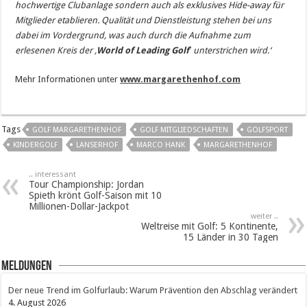
hochwertige Clubanlage sondern auch als exklusives Hide-away für
Mitglieder etablieren. Qualität und Dienstleistung stehen bei uns
dabei im Vordergrund, was auch durch die Aufnahme zum
erlesenen Kreis der
‚
World of Leading Golf
‛
unterstrichen wird.‘
Mehr Informationen unter
www.margarethenhof.com
Tags
GOLF MARGARETHENHOF
GOLF MITGLIEDSCHAFTEN
GOLFSPORT
KINDERGOLF
LANSERHOF
MARCO HANK
MARGARETHENHOF
.. interessant
Tour Championship: Jordan
Spieth krönt Golf-Saison mit 10
Millionen-Dollar-Jackpot
weiter ..
Weltreise mit Golf: 5 Kontinente,
15 Länder in 30 Tagen
Meldungen
Der neue Trend im Golfurlaub: Warum Prävention den Abschlag verändert
4. August 2026