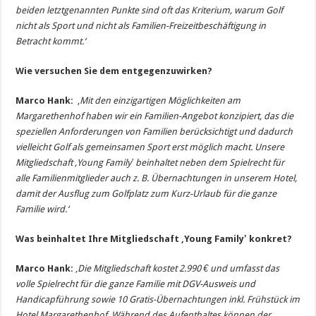
beiden letztgenannten Punkte sind oft das Kriterium, warum Golf
nicht als Sport und nicht als Familien-Freizeitbeschäftigung in
Betracht kommt.‘
Wie versuchen Sie dem entgegenzuwirken?
Marco Hank:
‚
Mit den einzigartigen Möglichkeiten am
Margarethenhof haben wir ein Familien-Angebot konzipiert, das die
speziellen Anforderungen von Familien berücksichtigt und dadurch
vielleicht Golf als gemeinsamen Sport erst möglich macht. Unsere
Mitgliedschaft
‚
Young Family
‛
beinhaltet neben dem Spielrecht für
alle Familienmitglieder auch z. B. Übernachtungen in unserem Hotel,
damit der Ausflug zum Golfplatz zum Kurz-Urlaub für die ganze
Familie wird.‘
Was beinhaltet Ihre Mitgliedschaft ‚Young Family‛ konkret?
Marco Hank:
‚
Die Mitgliedschaft kostet 2.990 € und umfasst das
volle Spielrecht für die ganze Familie mit DGV-Ausweis und
Handicapführung sowie 10 Gratis-Übernachtungen inkl. Frühstück im
Hotel Margarethenhof. Während des Aufenthaltes können der