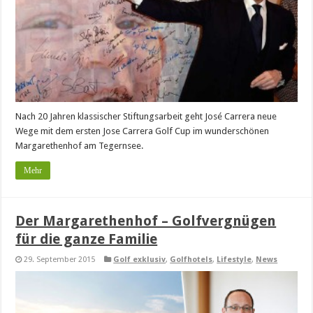
Nach 20 Jahren klassischer Stiftungsarbeit geht José Carrera neue
Wege mit dem ersten Jose Carrera Golf Cup im wunderschönen
Margarethenhof am Tegernsee.
Mehr
Der Margarethenhof – Golfvergnügen
für die ganze Familie
29. September 2015
Golf exklusiv
,
Golfhotels
,
Lifestyle
,
News