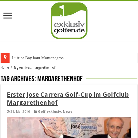
Luštica Bay baut Montenegros erste
Home
/
Tag Archives: margarethenhof
Tag Archives:
margarethenhof
Erster Jose Carrera Golf-Cup im Golfclub
Margarethenhof
31. Mai 2016
Golf exklusiv
,
News