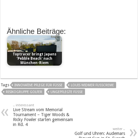
Ähnliche Beiträge:
Toptracer bringt Japans
'Pebble Beach' nach
München-Riem
Tags
INNOVATIVE PFLEGE FÜR FÜSSE
LOUIS WIDMER FUSSCREME
RISIKOGRUPPE GOLFER
UNGEPFLEGTE FÜSSE
.. interessant
Live Stream vom Memorial
Tournament – Tiger Woods &
Ricky Fowler starten gemeinsam
in Rd. 4
weiter ..
Golf und Uhren: Audemars