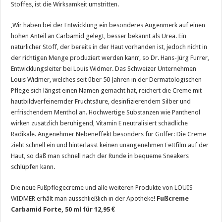
Stoffes, ist die Wirksamkeit umstritten.
‚Wir haben bei der Entwicklung ein besonderes Augenmerk auf einen
hohen Anteil an Carbamid gelegt, besser bekannt als Urea. Ein
natürlicher Stoff, der bereits in der Haut vorhanden ist, jedoch nicht in
der richtigen Menge produziert werden kann‘, so Dr. Hans-Jürg Furrer,
Entwicklungsleiter bei Louis Widmer. Das Schweizer Unternehmen
Louis Widmer, welches seit über 50 Jahren in der Dermatologischen
Pflege sich längst einen Namen gemacht hat, reichert die Creme mit
hautbildverfeinernder Fruchtsäure, desinfizierendem Silber und
erfrischendem Menthol an. Hochwertige Substanzen wie Panthenol
wirken zusätzlich beruhigend, Vitamin E neutralisiert schädliche
Radikale. Angenehmer Nebeneffekt besonders für Golfer: Die Creme
zieht schnell ein und hinterlässt keinen unangenehmen Fettfilm auf der
Haut, so daß man schnell nach der Runde in bequeme Sneakers
schlüpfen kann.
Die neue Fußpflegecreme und alle weiteren Produkte von LOUIS
WIDMER erhält man ausschließlich in der Apotheke!
Fußcreme
Carbamid Forte, 50 ml für 12,95 €