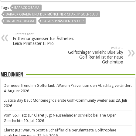
Tags
BARACK OBAMA
BARACK OBAMA UND DER MÜNCHNER CHARITY GOLF CLUB
DR. AUMA OBAMA
EAGLES PRÄSIDENTEN CUP
.. interessant
Entfernungsmesser für Ästheten:
Leica Pinmaster II Pro
weiter ..
Golfschläger Verleih: Blue Sky
Golf Rental ist der neue
Geheimtipp
Meldungen
Der neue Trend im Golfurlaub: Warum Prävention den Abschlag verändert
4. August 2026
Luštica Bay baut Montenegros erste Golf-Community weiter aus
23. Juli
2026
Vom 85. Platz zur Claret Jug: Neuseeländer schreibt bei The Open
Geschichte
20. Juli 2026
Claret Jug: Warum Scottie Scheffler die berühmteste Golftrophäe
zurückgeben muss
15. Juli 2026