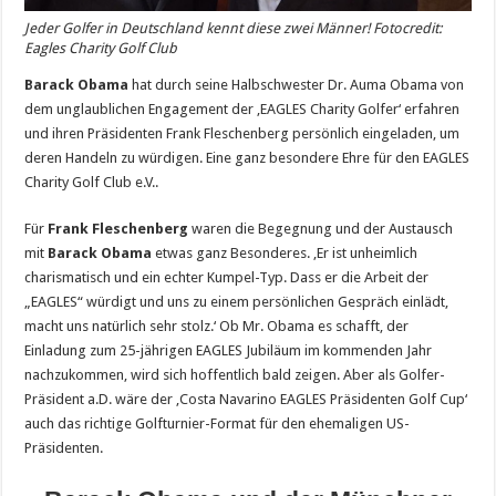
Jeder Golfer in Deutschland kennt diese zwei Männer! Fotocredit:
Eagles Charity Golf Club
Barack Obama
hat durch seine Halbschwester Dr. Auma Obama von
dem unglaublichen Engagement der ‚EAGLES Charity Golfer‘ erfahren
und ihren Präsidenten Frank Fleschenberg persönlich eingeladen, um
deren Handeln zu würdigen. Eine ganz besondere Ehre für den EAGLES
Charity Golf Club e.V..
Für
Frank Fleschenberg
waren die Begegnung und der Austausch
mit
Barack Obama
etwas ganz Besonderes. ‚Er ist unheimlich
charismatisch und ein echter Kumpel-Typ. Dass er die Arbeit der
„EAGLES“ würdigt und uns zu einem persönlichen Gespräch einlädt,
macht uns natürlich sehr stolz.‘ Ob Mr. Obama es schafft, der
Einladung zum 25-jährigen EAGLES Jubiläum im kommenden Jahr
nachzukommen, wird sich hoffentlich bald zeigen. Aber als Golfer-
Präsident a.D. wäre der ‚Costa Navarino EAGLES Präsidenten Golf Cup‘
auch das richtige Golfturnier-Format für den ehemaligen US-
Präsidenten.