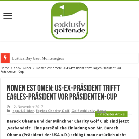
Luštica Bay baut Montenegros erste G
Home
/
app-1-Slider
/
Nomen est omen: US-Ex-Präsident trifft Eagles-Präsident vor
Präsidenten-Cup
Nomen est omen: US-Ex-Präsident trifft
Eagles-Präsident vor Präsidenten-Cup
12. November 2017
app-1-Slider
,
Eagles Charity Golf
,
Golf exklusiv
,
News
» nächster Artikel
Barack Obama und der Münchner Charity Golf Club sind jetzt
‚verbandelt‘. Eine persönliche Einladung von Mr. Barack
Obama (Präsident der USA a.D.) schlägt man natürlich nicht