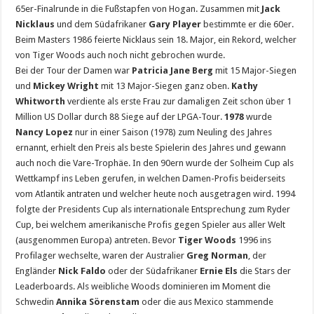
65er-Finalrunde in die Fußstapfen von Hogan. Zusammen mit
Jack
Nicklaus
und dem Südafrikaner
Gary Player
bestimmte er die 60er.
Beim Masters 1986 feierte Nicklaus sein 18. Major, ein Rekord, welcher
von Tiger Woods auch noch nicht gebrochen wurde.
Bei der Tour der Damen war
Patricia Jane Berg
mit 15 Major-Siegen
und
Mickey Wright
mit 13 Major-Siegen ganz oben.
Kathy
Whitworth
verdiente als erste Frau zur damaligen Zeit schon über 1
Million US Dollar durch 88 Siege auf der LPGA-Tour.
1978
wurde
Nancy Lopez
nur in einer Saison (1978) zum Neuling des Jahres
ernannt, erhielt den Preis als beste Spielerin des Jahres und gewann
auch noch die Vare-Trophäe. In den 90ern wurde der Solheim Cup als
Wettkampf ins Leben gerufen, in welchen Damen-Profis beiderseits
vom Atlantik antraten und welcher heute noch ausgetragen wird. 1994
folgte der Presidents Cup als internationale Entsprechung zum Ryder
Cup, bei welchem amerikanische Profis gegen Spieler aus aller Welt
(ausgenommen Europa) antreten. Bevor
Tiger Woods
1996 ins
Profilager wechselte, waren der Australier
Greg Norman
, der
Engländer
Nick Faldo
oder der Südafrikaner
Ernie Els
die Stars der
Leaderboards. Als weibliche Woods dominieren im Moment die
Schwedin
Annika Sörenstam
oder die aus Mexico stammende