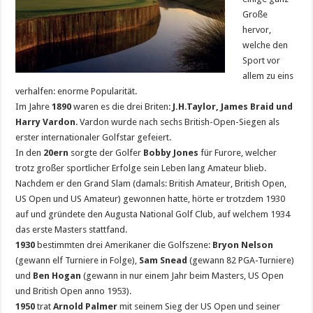
Große
hervor,
welche den
Sport vor
allem zu eins
verhalfen: enorme Popularität.
Im Jahre
1890
waren es die drei Briten:
J.H.Taylor, James Braid und
Harry Vardon
. Vardon wurde nach sechs British-Open-Siegen als
erster internationaler Golfstar gefeiert.
In den
20ern
sorgte der Golfer
Bobby Jones
für Furore, welcher
trotz großer sportlicher Erfolge sein Leben lang Amateur blieb.
Nachdem er den Grand Slam (damals: British Amateur, British Open,
US Open und US Amateur) gewonnen hatte, hörte er trotzdem 1930
auf und gründete den Augusta National Golf Club, auf welchem 1934
das erste Masters stattfand.
1930
bestimmten drei Amerikaner die Golfszene:
Bryon Nelson
(gewann elf Turniere in Folge),
Sam Snead
(gewann 82 PGA-Turniere)
und
Ben Hogan
(gewann in nur einem Jahr beim Masters, US Open
und British Open anno 1953).
1950
trat
Arnold Palmer
mit seinem Sieg der US Open und seiner