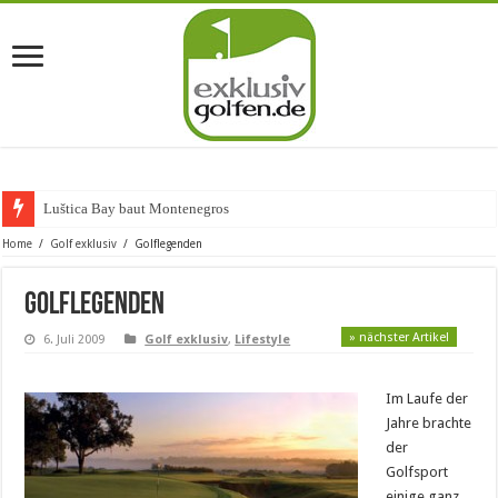
Luštica Bay baut Montenegros erste
Home
/
Golf exklusiv
/
Golflegenden
Golflegenden
» nächster Artikel
6. Juli 2009
Golf exklusiv
,
Lifestyle
Im Laufe der
Jahre brachte
der
Golfsport
einige ganz