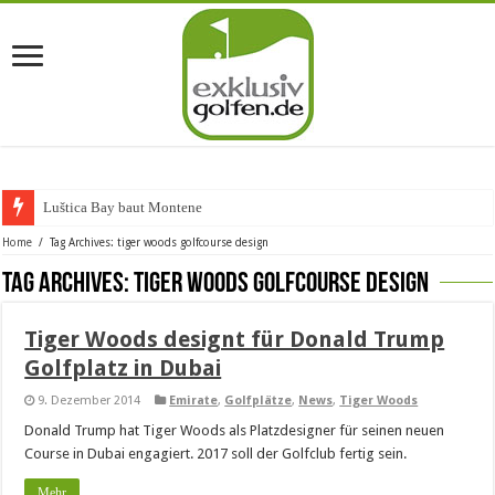
Luštica Bay baut Montenegros
Home
/
Tag Archives: tiger woods golfcourse design
Tag Archives:
tiger woods golfcourse design
Tiger Woods designt für Donald Trump
Golfplatz in Dubai
9. Dezember 2014
Emirate
,
Golfplätze
,
News
,
Tiger Woods
Donald Trump hat Tiger Woods als Platzdesigner für seinen neuen
Course in Dubai engagiert. 2017 soll der Golfclub fertig sein.
Mehr