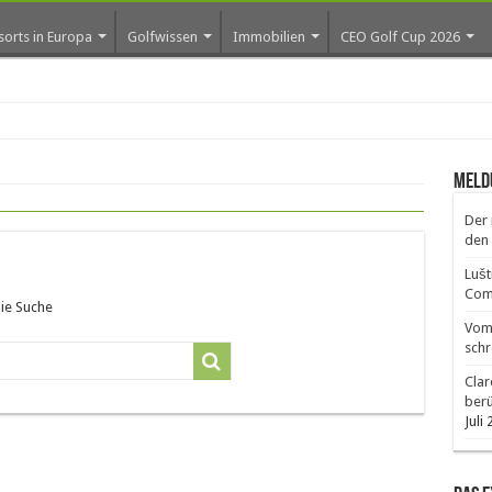
sorts in Europa
Golfwissen
Immobilien
CEO Golf Cup 2026
ros e
Meld
Der 
den 
Lušt
Comm
die Suche
Vom 
schr
Clar
ber
Juli