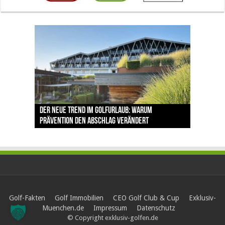
The Open 2026 in Royal Birkdale: Warum der
Der neue Trend im Golfurlaub: Warum
Luštica Bay baut Montenegros erste Golf-
Vom 85. Platz zur Claret Jug: Neuseeländer
Claret Jug: Warum Scottie Scheffler die
traditionsreiche Linksplatz zu den größten
Prävention den Abschlag verändert
Community weiter aus
schreibt bei The Open Geschichte
berühmteste Golftrophäe zurückgeben muss
Herausforderungen im Golfsport zählt
Golf-Fakten
Golf Immobilien
CEO Golf Club & Cup
Exklusiv-
Muenchen.de
Impressum
Datenschutz
© Copyright exklusiv-golfen.de