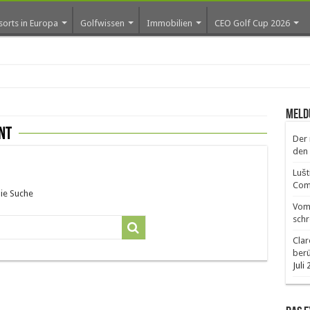
sorts in Europa
Golfwissen
Immobilien
CEO Golf Cup 2026
ro
Meld
nt
Der 
den 
Lušt
Comm
die Suche
Vom 
schr
Clar
ber
Juli