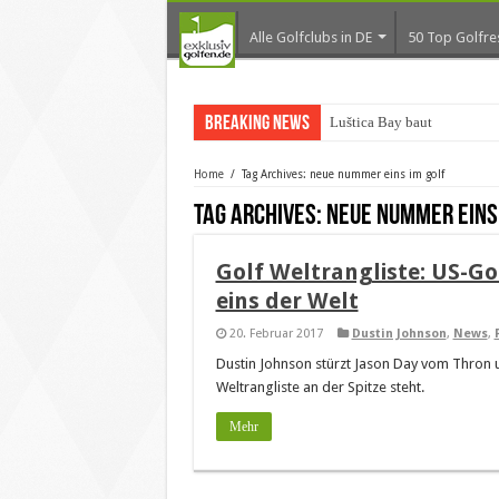
Alle Golfclubs in DE
50 Top Golfre
Breaking News
Luštica Bay baut Montene
Home
/
Tag Archives: neue nummer eins im golf
Tag Archives:
neue nummer eins 
Golf Weltrangliste: US-G
eins der Welt
20. Februar 2017
Dustin Johnson
,
News
,
Dustin Johnson stürzt Jason Day vom Thron u
Weltrangliste an der Spitze steht.
Mehr