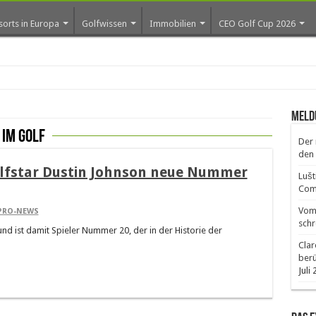
sorts in Europa
Golfwissen
Immobilien
CEO Golf Cup 2026
Meld
im golf
Der 
den 
olfstar Dustin Johnson neue Nummer
Lušt
Comm
Vom 
PRO-NEWS
schr
nd ist damit Spieler Nummer 20, der in der Historie der
Clar
ber
Juli