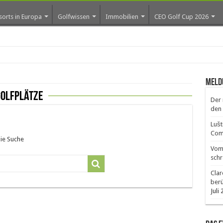
sorts in Europa
Golfwissen
Immobilien
CEO Golf Cup 2026
Meld
Golfplätze
Der 
den 
Lušt
Comm
die Suche
Vom 
schr
Clar
ber
Juli