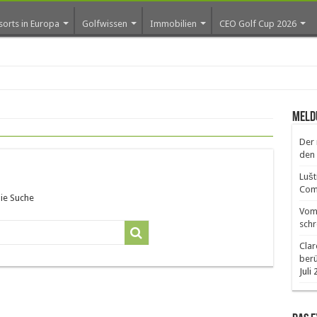
sorts in Europa
Golfwissen
Immobilien
CEO Golf Cup 2026
os er
Meld
Der 
den 
Lušt
Comm
die Suche
Vom 
schr
Clar
ber
Juli