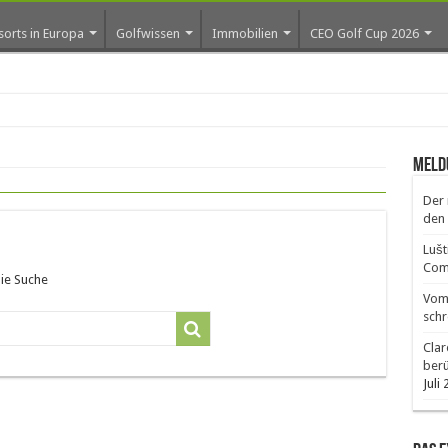
sorts in Europa
Golfwissen
Immobilien
CEO Golf Cup 2026
r
Meld
Der 
den 
Lušt
Comm
die Suche
Vom 
schr
Clar
ber
Juli