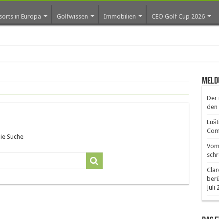
sorts in Europa
Golfwissen
Immobilien
CEO Golf Cup 2026
ros e
Meld
Der 
den 
Lušt
Comm
die Suche
Vom 
schr
Clar
ber
Juli